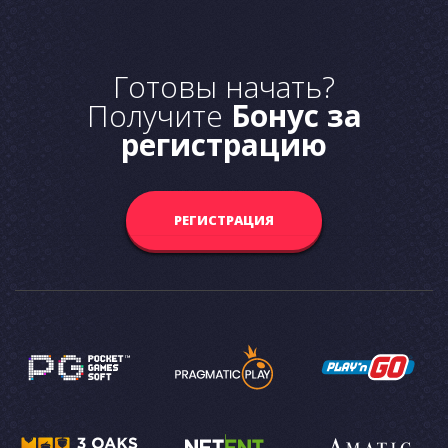
Готовы начать?
Получите
Бонус за
регистрацию
РЕГИСТРАЦИЯ