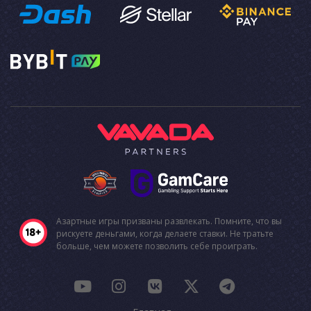
Азартные игры призваны развлекать. Помните, что вы
рискуете деньгами, когда делаете ставки. Не тратьте
больше, чем можете позволить себе проиграть.