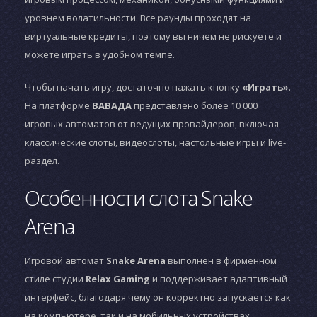
уровнем волатильности. Все раунды проходят на
виртуальные кредиты, поэтому вы ничем не рискуете и
можете играть в удобном темпе.
Чтобы начать игру, достаточно нажать кнопку
«Играть»
.
На платформе
ВАВАДА
представлено более 10 000
игровых автоматов от ведущих провайдеров, включая
классические слоты, видеослоты, настольные игры и live-
раздел.
Особенности слота Snake
Arena
Игровой автомат
Snake Arena
выполнен в фирменном
стиле студии
Relax Gaming
и поддерживает адаптивный
интерфейс, благодаря чему он корректно запускается как
на компьютере, так и на мобильных устройствах.