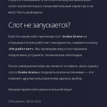
носят исключительно ознакомительный характер и не
могут быть выведены.
Слот не запускается?
Если по каким-либо причинам слот
Snake Arena
не
открывается или работает некорректно, нажмите кнопку
«Не работает»
. Мы проверим игру и постараемся
оперативно устранить технические неполадки.
После завершения игры вы можете оставить свою оценку
слота
Snake Arena
и поделиться впечатлениями — это
поможет другим пользователям сделать выбор.
Желаем приятной и увлекательной игры!
Обновлено:
08.09.2024