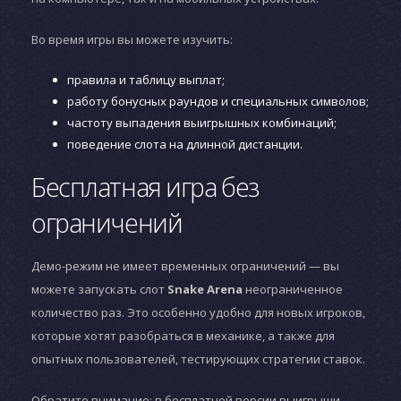
Во время игры вы можете изучить:
правила и таблицу выплат;
работу бонусных раундов и специальных символов;
частоту выпадения выигрышных комбинаций;
поведение слота на длинной дистанции.
Бесплатная игра без
ограничений
Демо-режим не имеет временных ограничений — вы
можете запускать слот
Snake Arena
неограниченное
количество раз. Это особенно удобно для новых игроков,
которые хотят разобраться в механике, а также для
опытных пользователей, тестирующих стратегии ставок.
Обратите внимание: в бесплатной версии выигрыши