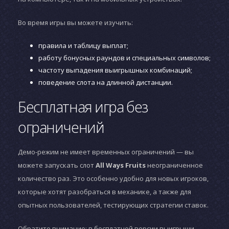
Во время игры вы можете изучить:
правила и таблицу выплат;
работу бонусных раундов и специальных символов;
частоту выпадения выигрышных комбинаций;
поведение слота на длинной дистанции.
Бесплатная игра без
ограничений
Демо-режим не имеет временных ограничений — вы
можете запускать слот
All Ways Fruits
неограниченное
количество раз. Это особенно удобно для новых игроков,
которые хотят разобраться в механике, а также для
опытных пользователей, тестирующих стратегии ставок.
Обратите внимание: в бесплатной версии выигрыши