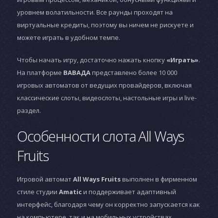
уровнем волатильности. Все раунды проходят на
виртуальные кредиты, поэтому вы ничем не рискуете и
можете играть в удобном темпе.
Чтобы начать игру, достаточно нажать кнопку
«Играть»
.
На платформе
ВАВАДА
представлено более 10 000
игровых автоматов от ведущих провайдеров, включая
классические слоты, видеослоты, настольные игры и live-
раздел.
Особенности слота All Ways
Fruits
Игровой автомат
All Ways Fruits
выполнен в фирменном
стиле студии
Amatic
и поддерживает адаптивный
интерфейс, благодаря чему он корректно запускается как
на компьютере, так и на мобильных устройствах.