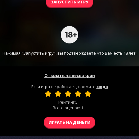
ЗАПУСТИТЬ ИГРУ
Нажимая "Запустить игру", вы подтверждаете что Вам есть 18 лет.
Открыть на весь экран
Если игра не работает, нажмите
сюда
Рейтинг
5
Всего оценок:
1
ИГРАТЬ НА ДЕНЬГИ