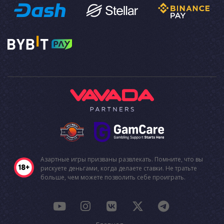
Азартные игры призваны развлекать. Помните, что вы
рискуете деньгами, когда делаете ставки. Не тратьте
больше, чем можете позволить себе проиграть.