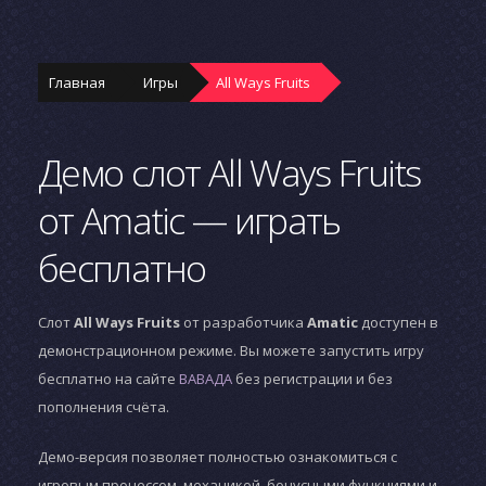
Главная
Игры
All Ways Fruits
Демо слот All Ways Fruits
от Amatic — играть
бесплатно
Слот
All Ways Fruits
от разработчика
Amatic
доступен в
демонстрационном режиме. Вы можете запустить игру
бесплатно на сайте
ВАВАДА
без регистрации и без
пополнения счёта.
Демо-версия позволяет полностью ознакомиться с
игровым процессом, механикой, бонусными функциями и