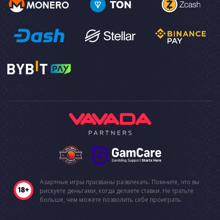
Азартные игры призваны развлекать. Помните, что вы
рискуете деньгами, когда делаете ставки. Не тратьте
больше, чем можете позволить себе проиграть.