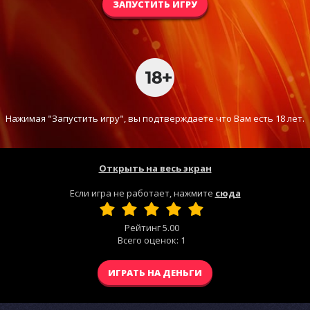
ЗАПУСТИТЬ ИГРУ
Нажимая "Запустить игру", вы подтверждаете что Вам есть 18 лет.
Открыть на весь экран
Если игра не работает, нажмите
сюда
Рейтинг
5.00
Всего оценок:
1
ИГРАТЬ НА ДЕНЬГИ