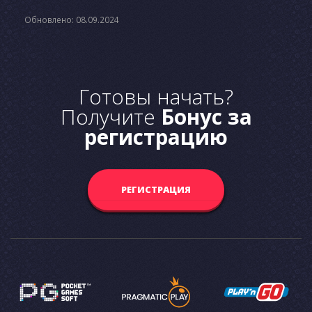
Обновлено:
08.09.2024
Готовы начать?
Получите
Бонус за
регистрацию
РЕГИСТРАЦИЯ