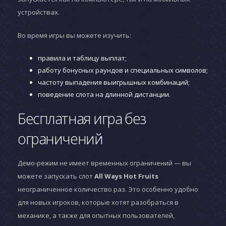
устройствах.
Во время игры вы можете изучить:
правила и таблицу выплат;
работу бонусных раундов и специальных символов;
частоту выпадения выигрышных комбинаций;
поведение слота на длинной дистанции.
Бесплатная игра без
ограничений
Демо-режим не имеет временных ограничений — вы
можете запускать слот
All Ways Hot Fruits
неограниченное количество раз. Это особенно удобно
для новых игроков, которые хотят разобраться в
механике, а также для опытных пользователей,