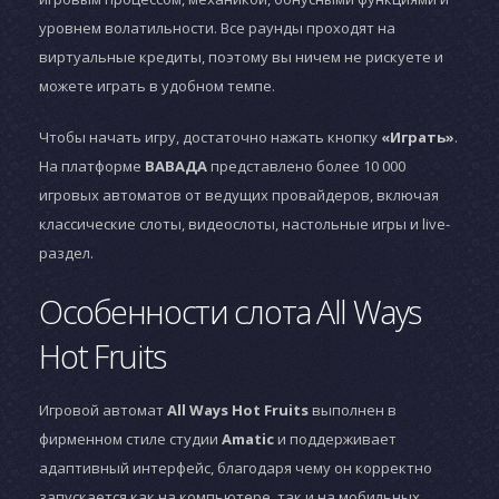
уровнем волатильности. Все раунды проходят на
виртуальные кредиты, поэтому вы ничем не рискуете и
можете играть в удобном темпе.
Чтобы начать игру, достаточно нажать кнопку
«Играть»
.
На платформе
ВАВАДА
представлено более 10 000
игровых автоматов от ведущих провайдеров, включая
классические слоты, видеослоты, настольные игры и live-
раздел.
Особенности слота All Ways
Hot Fruits
Игровой автомат
All Ways Hot Fruits
выполнен в
фирменном стиле студии
Amatic
и поддерживает
адаптивный интерфейс, благодаря чему он корректно
запускается как на компьютере, так и на мобильных