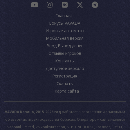
Главная
Бонусы VAVADA
Игровые автоматы
Мобильная версия
Ввод Вывод денег
Отзывы игроков
Контакты
Доступное зеркало
Регистрация
Скачать
Карта сайта
VAVADA Казино, 2015-2026 год
работает в соответствии с законами
об азартных играх государства Кюрасао. Оператором сайта является
Nadontil Limited, 25 Voukourestiou, NEPTUNE HOUSE, 1st floor, Flat 11,