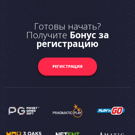
Готовы начать?
Получите
Бонус за
регистрацию
РЕГИСТРАЦИЯ