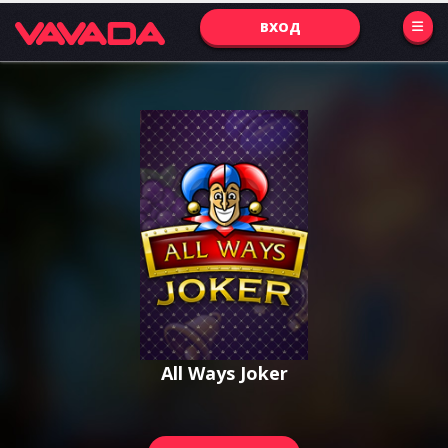
ВХОД
All Ways Joker