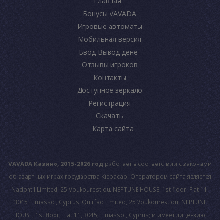
Главная
Бонусы VAVADA
Игровые автоматы
Мобильная версия
Ввод Вывод денег
Отзывы игроков
Контакты
Доступное зеркало
Регистрация
Скачать
Карта сайта
VAVADA Казино, 2015-2026 год
работает в соответствии с законами
об азартных играх государства Кюрасао. Оператором сайта является
Nadontil Limited, 25 Voukourestiou, NEPTUNE HOUSE, 1st floor, Flat 11,
3045, Limassol, Cyprus; Quirfad Limited, 25 Voukourestiou, NEPTUNE
HOUSE, 1st floor, Flat 11, 3045, Limassol, Cyprus; и имеет лицензию,