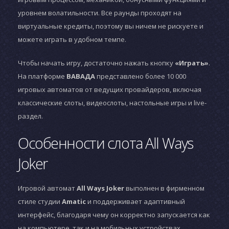
уровнем волатильности. Все раунды проходят на
виртуальные кредиты, поэтому вы ничем не рискуете и
можете играть в удобном темпе.
Чтобы начать игру, достаточно нажать кнопку
«Играть»
.
На платформе
ВАВАДА
представлено более 10 000
игровых автоматов от ведущих провайдеров, включая
классические слоты, видеослоты, настольные игры и live-
раздел.
Особенности слота All Ways
Joker
Игровой автомат
All Ways Joker
выполнен в фирменном
стиле студии
Amatic
и поддерживает адаптивный
интерфейс, благодаря чему он корректно запускается как
на компьютере, так и на мобильных устройствах.