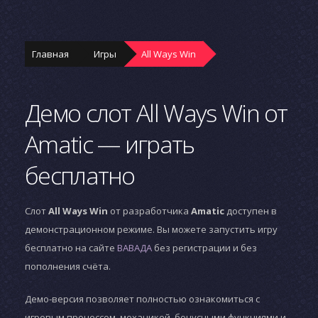
Главная
Игры
All Ways Win
Демо слот All Ways Win от
Amatic — играть
бесплатно
Слот
All Ways Win
от разработчика
Amatic
доступен в
демонстрационном режиме. Вы можете запустить игру
бесплатно на сайте
ВАВАДА
без регистрации и без
пополнения счёта.
Демо-версия позволяет полностью ознакомиться с
игровым процессом, механикой, бонусными функциями и