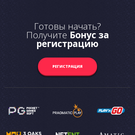
Готовы начать?
Получите
Бонус за
регистрацию
РЕГИСТРАЦИЯ