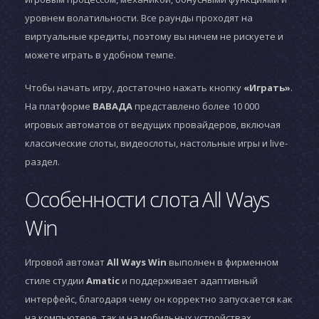
уровнем волатильности. Все раунды проходят на
виртуальные кредиты, поэтому вы ничем не рискуете и
можете играть в удобном темпе.
Чтобы начать игру, достаточно нажать кнопку
«Играть»
.
На платформе
ВАВАДА
представлено более 10 000
игровых автоматов от ведущих провайдеров, включая
классические слоты, видеослоты, настольные игры и live-
раздел.
Особенности слота All Ways
Win
Игровой автомат
All Ways Win
выполнен в фирменном
стиле студии
Amatic
и поддерживает адаптивный
интерфейс, благодаря чему он корректно запускается как
на компьютере, так и на мобильных устройствах.