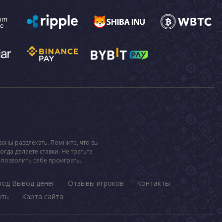
аны развлекать. Помните, что вы
огда делаете ставки. Не тратьте
позволить себе проиграть.
вод Вывод денег
Отзывы игроков
Контакты
ать
Карта сайта