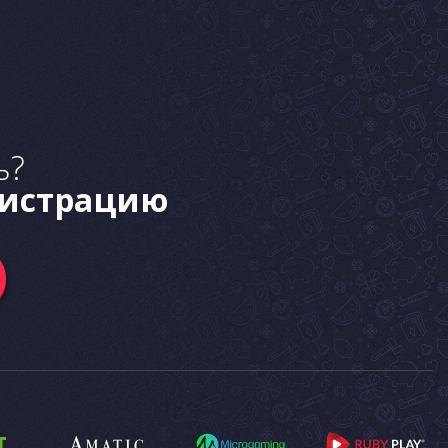
ь?
гистрацию