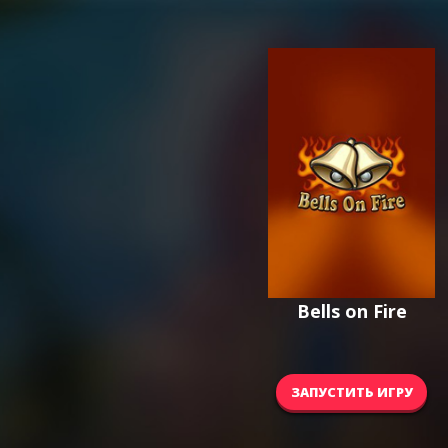
Bells on Fire
ЗАПУСТИТЬ ИГРУ