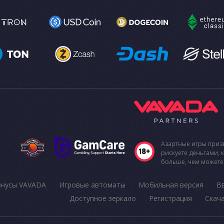
Азартные игры призв
рискуете деньгами, к
больше, чем можете 
онусы VAVADA
Игровые автоматы
Мобильная версия
В
Доступное зеркало
Регистрация
Скач