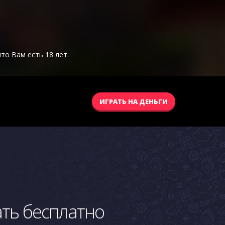
то Вам есть 18 лет.
ИГРАТЬ НА ДЕНЬГИ
рать бесплатно