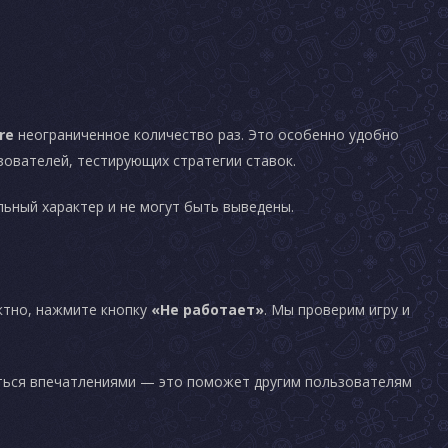
ire
неограниченное количество раз. Это особенно удобно
зователей, тестирующих стратегии ставок.
ьный характер и не могут быть выведены.
ктно, нажмите кнопку
«Не работает»
. Мы проверим игру и
ться впечатлениями — это поможет другим пользователям