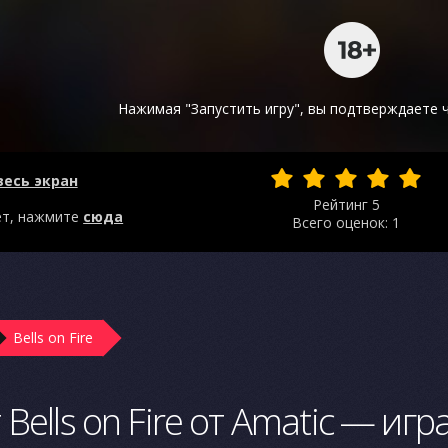
Нажимая "Запустить игру", вы подтверждаете ч
весь экран
Рейтинг
5
ет, нажмите
сюда
Всего оценок:
1
Bells on Fire
Bells on Fire от Amatic — иг