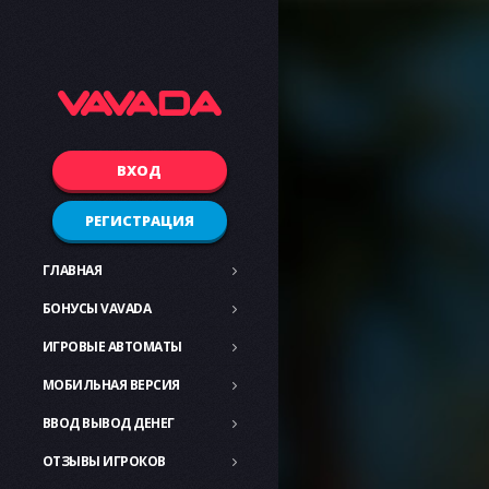
ВХОД
РЕГИСТРАЦИЯ
ГЛАВНАЯ
БОНУСЫ VAVADA
ИГРОВЫЕ АВТОМАТЫ
МОБИЛЬНАЯ ВЕРСИЯ
ВВОД ВЫВОД ДЕНЕГ
ОТЗЫВЫ ИГРОКОВ