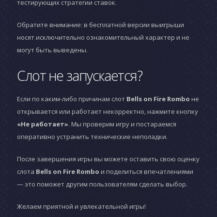
тестирующих стратегии ставок.
Обратите внимание: в бесплатной версии выигрыши
носят исключительно ознакомительный характер и не
могут быть выведены.
Слот не запускается?
Если по каким-либо причинам слот
Bells on Fire Rombo
не
открывается или работает некорректно, нажмите кнопку
«Не работает»
. Мы проверим игру и постараемся
оперативно устранить технические неполадки.
После завершения игры вы можете оставить свою оценку
слота
Bells on Fire Rombo
и поделиться впечатлениями
— это поможет другим пользователям сделать выбор.
Желаем приятной и увлекательной игры!