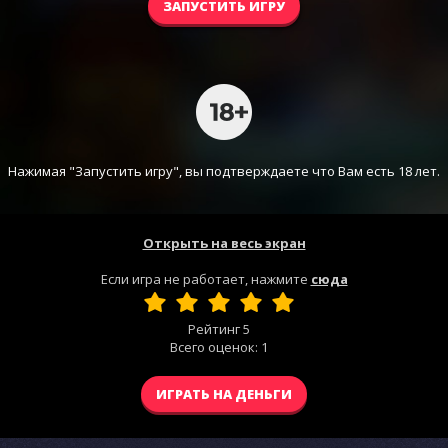
ЗАПУСТИТЬ ИГРУ
Нажимая "Запустить игру", вы подтверждаете что Вам есть 18 лет.
Открыть на весь экран
Если игра не работает, нажмите
сюда
Рейтинг
5
Всего оценок:
1
ИГРАТЬ НА ДЕНЬГИ