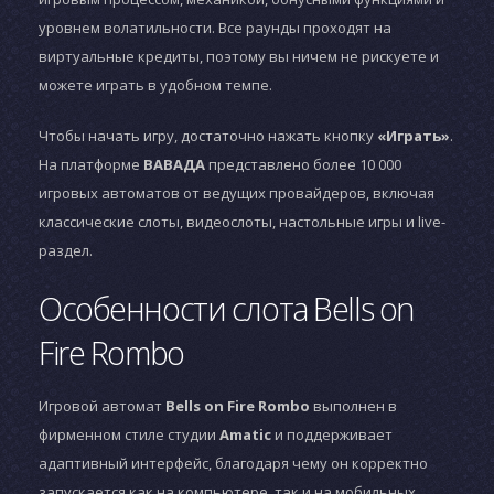
уровнем волатильности. Все раунды проходят на
виртуальные кредиты, поэтому вы ничем не рискуете и
можете играть в удобном темпе.
Чтобы начать игру, достаточно нажать кнопку
«Играть»
.
На платформе
ВАВАДА
представлено более 10 000
игровых автоматов от ведущих провайдеров, включая
классические слоты, видеослоты, настольные игры и live-
раздел.
Особенности слота Bells on
Fire Rombo
Игровой автомат
Bells on Fire Rombo
выполнен в
фирменном стиле студии
Amatic
и поддерживает
адаптивный интерфейс, благодаря чему он корректно
запускается как на компьютере, так и на мобильных