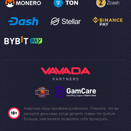
Азартные игры призваны развлекать. Помните, что вы
рискуете деньгами, когда делаете ставки. Не тратьте
больше, чем можете позволить себе проиграть.