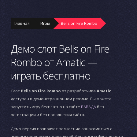
Главная
Игры
Bells on Fire Rombo
Демо слот Bells on Fire
Rombo от Amatic —
играть бесплатно
Слот
Bells on Fire Rombo
от разработчика
Amatic
доступен в демонстрационном режиме. Вы можете
запустить игру бесплатно на сайте
ВАВАДА
без
регистрации и без пополнения счёта.
Демо-версия позволяет полностью ознакомиться с
игровым процессом, механикой, бонусными функциями и