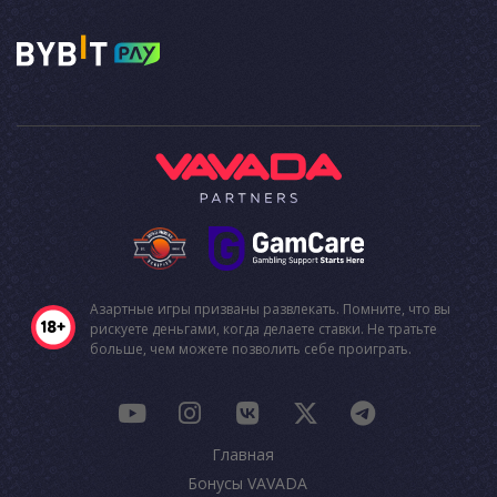
Азартные игры призваны развлекать. Помните, что вы
рискуете деньгами, когда делаете ставки. Не тратьте
больше, чем можете позволить себе проиграть.
Главная
Бонусы VAVADA