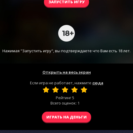
ЗАПУСТИТЬ ИГРУ
Нажимая "Запустить игру", вы подтверждаете что Вам есть 18 лет.
Открыть на весь экран
Если игра не работает, нажмите
сюда
Рейтинг
5
Всего оценок:
1
ИГРАТЬ НА ДЕНЬГИ