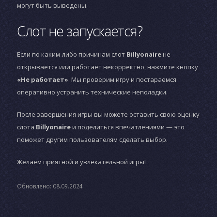
могут быть выведены.
Слот не запускается?
Если по каким-либо причинам слот
Billyonaire
не
открывается или работает некорректно, нажмите кнопку
«Не работает»
. Мы проверим игру и постараемся
оперативно устранить технические неполадки.
После завершения игры вы можете оставить свою оценку
слота
Billyonaire
и поделиться впечатлениями — это
поможет другим пользователям сделать выбор.
Желаем приятной и увлекательной игры!
Обновлено:
08.09.2024