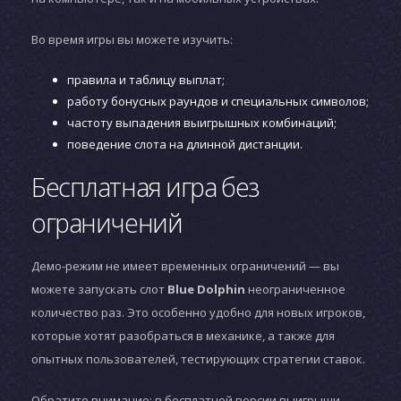
Во время игры вы можете изучить:
правила и таблицу выплат;
работу бонусных раундов и специальных символов;
частоту выпадения выигрышных комбинаций;
поведение слота на длинной дистанции.
Бесплатная игра без
ограничений
Демо-режим не имеет временных ограничений — вы
можете запускать слот
Blue Dolphin
неограниченное
количество раз. Это особенно удобно для новых игроков,
которые хотят разобраться в механике, а также для
опытных пользователей, тестирующих стратегии ставок.
Обратите внимание: в бесплатной версии выигрыши