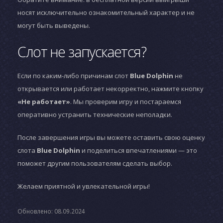
носят исключительно ознакомительный характер и не
могут быть выведены.
Слот не запускается?
Если по каким-либо причинам слот
Blue Dolphin
не
открывается или работает некорректно, нажмите кнопку
«Не работает»
. Мы проверим игру и постараемся
оперативно устранить технические неполадки.
После завершения игры вы можете оставить свою оценку
слота
Blue Dolphin
и поделиться впечатлениями — это
поможет другим пользователям сделать выбор.
Желаем приятной и увлекательной игры!
Обновлено:
08.09.2024