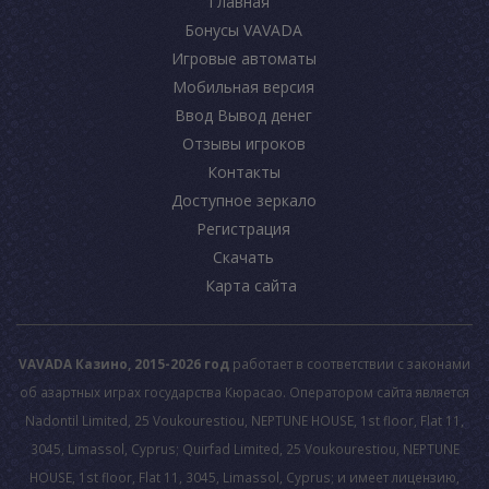
Главная
Бонусы VAVADA
Игровые автоматы
Мобильная версия
Ввод Вывод денег
Отзывы игроков
Контакты
Доступное зеркало
Регистрация
Скачать
Карта сайта
VAVADA Казино, 2015-2026 год
работает в соответствии с законами
об азартных играх государства Кюрасао. Оператором сайта является
Nadontil Limited, 25 Voukourestiou, NEPTUNE HOUSE, 1st floor, Flat 11,
3045, Limassol, Cyprus; Quirfad Limited, 25 Voukourestiou, NEPTUNE
HOUSE, 1st floor, Flat 11, 3045, Limassol, Cyprus; и имеет лицензию,