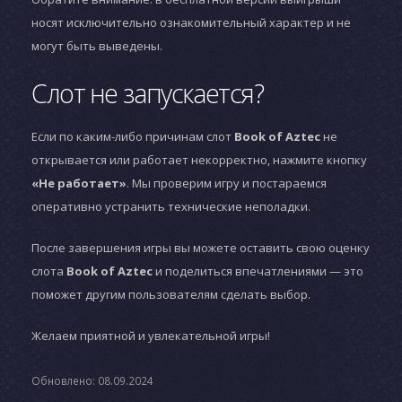
носят исключительно ознакомительный характер и не
могут быть выведены.
Слот не запускается?
Если по каким-либо причинам слот
Book of Aztec
не
открывается или работает некорректно, нажмите кнопку
«Не работает»
. Мы проверим игру и постараемся
оперативно устранить технические неполадки.
После завершения игры вы можете оставить свою оценку
слота
Book of Aztec
и поделиться впечатлениями — это
поможет другим пользователям сделать выбор.
Желаем приятной и увлекательной игры!
Обновлено:
08.09.2024