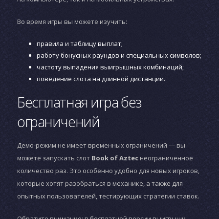
Во время игры вы можете изучить:
правила и таблицу выплат;
работу бонусных раундов и специальных символов;
частоту выпадения выигрышных комбинаций;
поведение слота на длинной дистанции.
Бесплатная игра без
ограничений
Демо-режим не имеет временных ограничений — вы
можете запускать слот
Book of Aztec
неограниченное
количество раз. Это особенно удобно для новых игроков,
которые хотят разобраться в механике, а также для
опытных пользователей, тестирующих стратегии ставок.
Обратите внимание: в бесплатной версии выигрыши