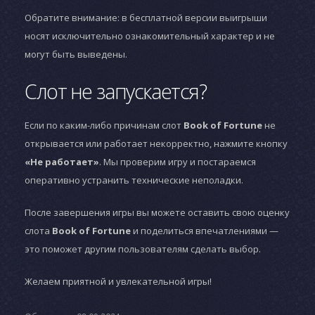
Обратите внимание: в бесплатной версии выигрыши
носят исключительно ознакомительный характер и не
могут быть выведены.
Слот не запускается?
Если по каким-либо причинам слот
Book of Fortune
не
открывается или работает некорректно, нажмите кнопку
«Не работает»
. Мы проверим игру и постараемся
оперативно устранить технические неполадки.
После завершения игры вы можете оставить свою оценку
слота
Book of Fortune
и поделиться впечатлениями —
это поможет другим пользователям сделать выбор.
Желаем приятной и увлекательной игры!