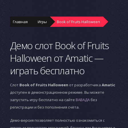
Главная
Игры
Book of Fruits Halloween
Демо слот Book of Fruits
Halloween от Amatic —
играть бесплатно
Слот
Book of Fruits Halloween
от разработчика
Amatic
доступен в демонстрационном режиме. Вы можете
запустить игру бесплатно на сайте
ВАВАДА
без
регистрации и без пополнения счёта.
Демо-версия позволяет полностью ознакомиться с
игровым процессом, механикой, бонусными функциями и