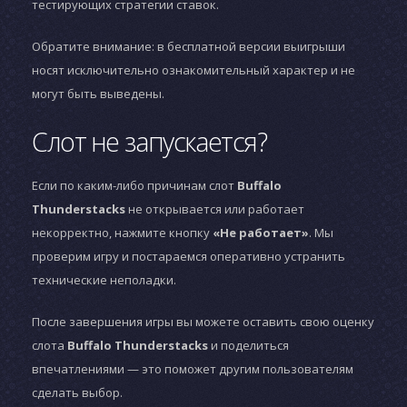
тестирующих стратегии ставок.
Обратите внимание: в бесплатной версии выигрыши
носят исключительно ознакомительный характер и не
могут быть выведены.
Слот не запускается?
Если по каким-либо причинам слот
Buffalo
Thunderstacks
не открывается или работает
некорректно, нажмите кнопку
«Не работает»
. Мы
проверим игру и постараемся оперативно устранить
технические неполадки.
После завершения игры вы можете оставить свою оценку
слота
Buffalo Thunderstacks
и поделиться
впечатлениями — это поможет другим пользователям
сделать выбор.