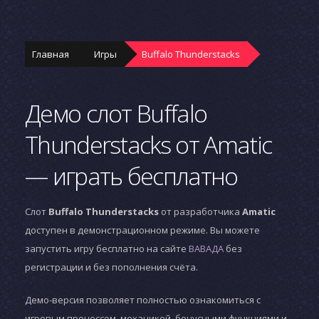
Главная
Игры
Buffalo Thunderstacks
Демо слот Buffalo
Thunderstacks от Amatic
— играть бесплатно
Слот
Buffalo Thunderstacks
от разработчика
Amatic
доступен в демонстрационном режиме. Вы можете
запустить игру бесплатно на сайте
ВАВАДА
без
регистрации и без пополнения счёта.
Демо-версия позволяет полностью ознакомиться с
игровым процессом, механикой, бонусными функциями и