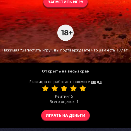
ЗАПУСТИТЬ ИГРУ
Нажимая "Запустить игру", вы подтверждаете что Вам есть 18 лет.
Открыть на весь экран
Если игра не работает, нажмите
сюда
Рейтинг
5
Всего оценок:
1
ИГРАТЬ НА ДЕНЬГИ