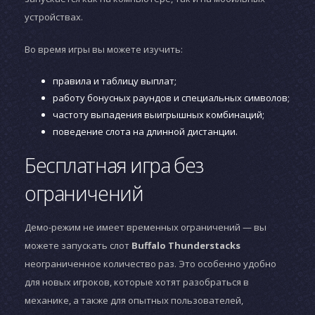
устройствах.
Во время игры вы можете изучить:
правила и таблицу выплат;
работу бонусных раундов и специальных символов;
частоту выпадения выигрышных комбинаций;
поведение слота на длинной дистанции.
Бесплатная игра без
ограничений
Демо-режим не имеет временных ограничений — вы
можете запускать слот
Buffalo Thunderstacks
неограниченное количество раз. Это особенно удобно
для новых игроков, которые хотят разобраться в
механике, а также для опытных пользователей,