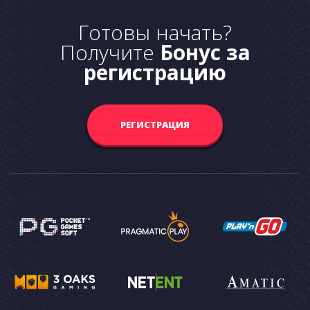
Готовы начать?
Получите
Бонус за
регистрацию
РЕГИСТРАЦИЯ