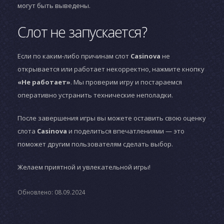
могут быть выведены.
Слот не запускается?
Если по каким-либо причинам слот
Casinova
не
открывается или работает некорректно, нажмите кнопку
«Не работает»
. Мы проверим игру и постараемся
оперативно устранить технические неполадки.
После завершения игры вы можете оставить свою оценку
слота
Casinova
и поделиться впечатлениями — это
поможет другим пользователям сделать выбор.
Желаем приятной и увлекательной игры!
Обновлено:
08.09.2024