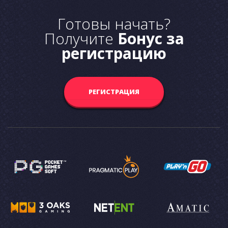
Готовы начать?
Получите
Бонус за
регистрацию
РЕГИСТРАЦИЯ