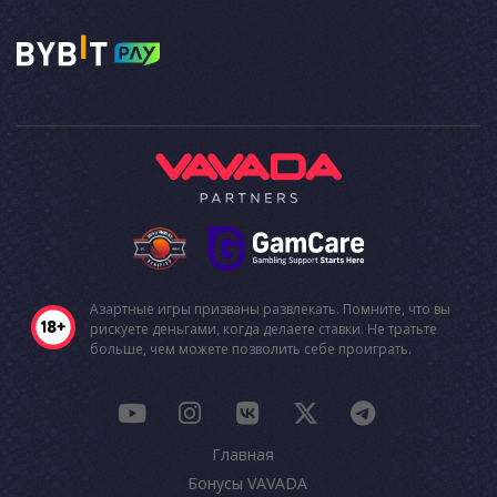
Азартные игры призваны развлекать. Помните, что вы
рискуете деньгами, когда делаете ставки. Не тратьте
больше, чем можете позволить себе проиграть.
Главная
Бонусы VAVADA