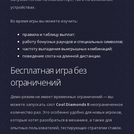
устройствах.
Во время игры вы можете изучить:
правила и таблицу выплат;
работу бонусных раундов и специальных символов;
частоту выпадения выигрышных комбинаций;
поведение слота на длинной дистанции.
Бесплатная игра без
ограничений
Демо-режим не имеет временных ограничений — вы
можете запускать слот
Cool Diamonds II
неограниченное
количество раз. Это особенно удобно для новых игроков,
которые хотят разобраться в механике, а также для
опытных пользователей, тестирующих стратегии ставок.