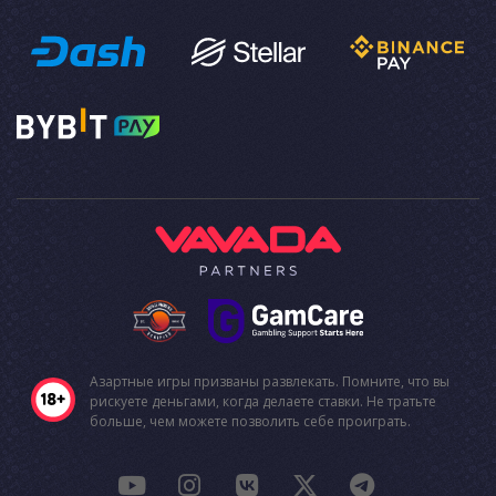
Азартные игры призваны развлекать. Помните, что вы
рискуете деньгами, когда делаете ставки. Не тратьте
больше, чем можете позволить себе проиграть.