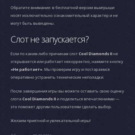
Обратите внимание: в бесплатной версии выигрыши
носят исключительно ознакомительный характер и не
могут быть выведены.
Слот не запускается?
Если по каким-либо причинам слот
Cool Diamonds II
не
открывается или работает некорректно, нажмите кнопку
«Не работает»
. Мы проверим игру и постараемся
оперативно устранить технические неполадки.
После завершения игры вы можете оставить свою оценку
слота
Cool Diamonds II
и поделиться впечатлениями —
это поможет другим пользователям сделать выбор.
Желаем приятной и увлекательной игры!