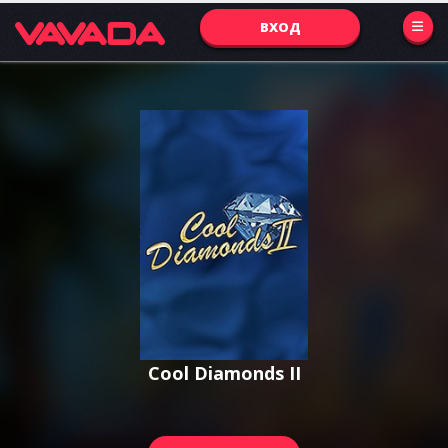
ВХОД
Cool Diamonds II