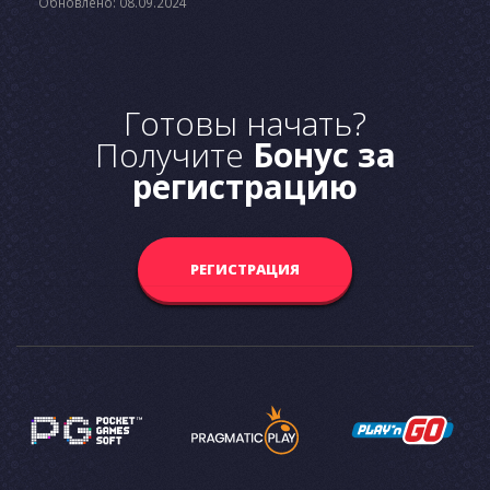
Обновлено:
08.09.2024
Готовы начать?
Получите
Бонус за
регистрацию
РЕГИСТРАЦИЯ