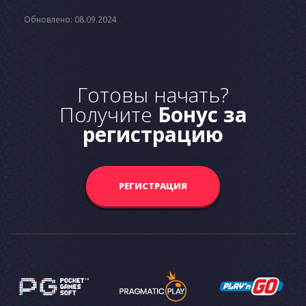
Обновлено:
08.09.2024
Готовы начать?
Получите
Бонус за
регистрацию
РЕГИСТРАЦИЯ