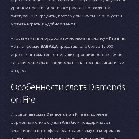
уровнем волатильности. Все раунды проходят на
виртуальные кредиты, поэтому вы ничем не рискуете и
можете играть в удобном темпе.
Чтобы начать игру, достаточно нажать кнопку
«Играть»
.
На платформе
ВАВАДА
представлено более 10 000
игровых автоматов от ведущих провайдеров, включая
классические слоты, видеослоты, настольные игры и live-
раздел.
Особенности слота Diamonds
on Fire
Игровой автомат
Diamonds on Fire
выполнен в
фирменном стиле студии
Amatic
и поддерживает
адаптивный интерфейс, благодаря чему он корректно
запускается как на компьютере, так и на мобильных