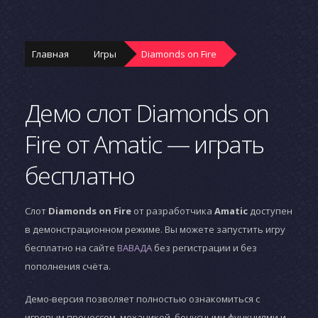
Главная
Игры
Diamonds on Fire
Демо слот Diamonds on
Fire от Amatic — играть
бесплатно
Слот
Diamonds on Fire
от разработчика
Amatic
доступен
в демонстрационном режиме. Вы можете запустить игру
бесплатно на сайте
ВАВАДА
без регистрации и без
пополнения счёта.
Демо-версия позволяет полностью ознакомиться с
игровым процессом, механикой, бонусными функциями и