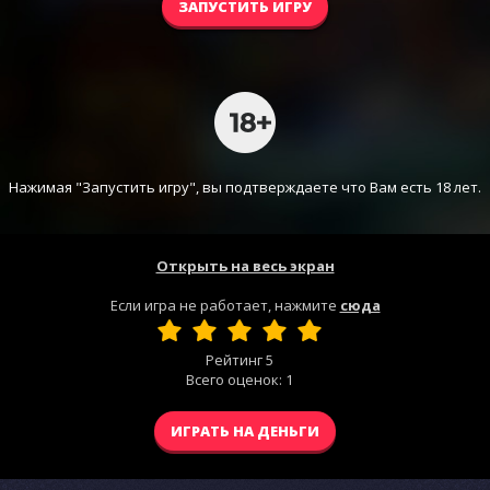
ЗАПУСТИТЬ ИГРУ
Нажимая "Запустить игру", вы подтверждаете что Вам есть 18 лет.
Открыть на весь экран
Если игра не работает, нажмите
сюда
Рейтинг
5
Всего оценок:
1
ИГРАТЬ НА ДЕНЬГИ