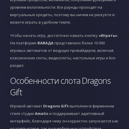
уровнем волатильности. Все раунды проходят на
виртуальные кредиты, поэтому вы ничем не рискуете и
можете играть в удобном темпе.
Чтобы начать игру, достаточно нажать кнопку
«Играть»
.
На платформе
ВАВАДА
представлено более 10 000
игровых автоматов от ведущих провайдеров, включая
классические слоты, видеослоты, настольные игры и live-
раздел.
Особенности слота Dragons
Gift
Игровой автомат
Dragons Gift
выполнен в фирменном
стиле студии
Amatic
и поддерживает адаптивный
интерфейс, благодаря чему он корректно запускается как
на компьютере, так и на мобильных устройствах.