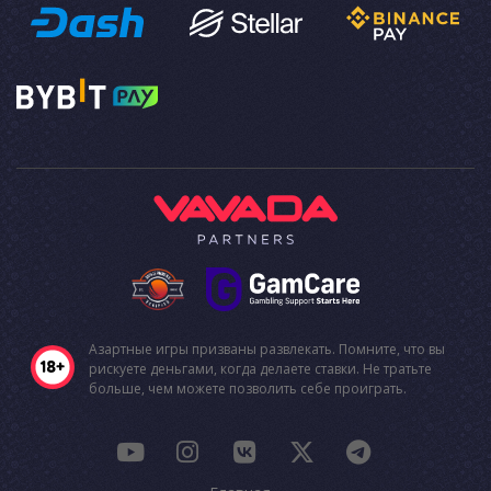
Азартные игры призваны развлекать. Помните, что вы
рискуете деньгами, когда делаете ставки. Не тратьте
больше, чем можете позволить себе проиграть.