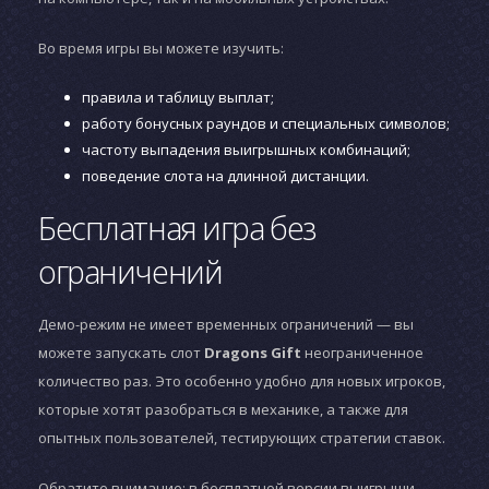
Во время игры вы можете изучить:
правила и таблицу выплат;
работу бонусных раундов и специальных символов;
частоту выпадения выигрышных комбинаций;
поведение слота на длинной дистанции.
Бесплатная игра без
ограничений
Демо-режим не имеет временных ограничений — вы
можете запускать слот
Dragons Gift
неограниченное
количество раз. Это особенно удобно для новых игроков,
которые хотят разобраться в механике, а также для
опытных пользователей, тестирующих стратегии ставок.
Обратите внимание: в бесплатной версии выигрыши