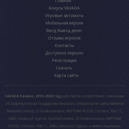
Главная
Бонусы VAVADA
Игровые автоматы
Мобильная версия
Ввод Вывод денег
Отзывы игроков
Контакты
Доступное зеркало
Регистрация
Скачать
Карта сайта
VAVADA Казино, 2015-2026 год
работает в соответствии с законами
об азартных играх государства Кюрасао. Оператором сайта является
Nadontil Limited, 25 Voukourestiou, NEPTUNE HOUSE, 1st floor, Flat 11,
3045, Limassol, Cyprus; Quirfad Limited, 25 Voukourestiou, NEPTUNE
HOUSE, 1st floor, Flat 11, 3045, Limassol, Cyprus; и имеет лицензию,