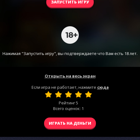
ЗАПУСТИТЬ ИГРУ
Нажимая "Запустить игру", вы подтверждаете что Вам есть 18 лет.
Открыть на весь экран
Если игра не работает, нажмите
сюда
Рейтинг
5
Всего оценок:
1
ИГРАТЬ НА ДЕНЬГИ