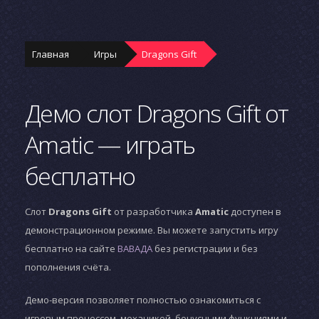
Главная
Игры
Dragons Gift
Демо слот Dragons Gift от
Amatic — играть
бесплатно
Слот
Dragons Gift
от разработчика
Amatic
доступен в
демонстрационном режиме. Вы можете запустить игру
бесплатно на сайте
ВАВАДА
без регистрации и без
пополнения счёта.
Демо-версия позволяет полностью ознакомиться с
игровым процессом, механикой, бонусными функциями и