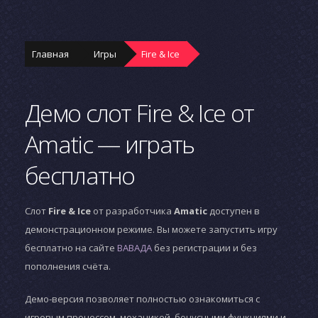
Главная
Игры
Fire & Ice
Демо слот Fire & Ice от
Amatic — играть
бесплатно
Слот
Fire & Ice
от разработчика
Amatic
доступен в
демонстрационном режиме. Вы можете запустить игру
бесплатно на сайте
ВАВАДА
без регистрации и без
пополнения счёта.
Демо-версия позволяет полностью ознакомиться с
игровым процессом, механикой, бонусными функциями и