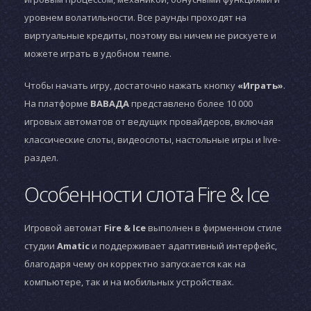
уровнем волатильности. Все раунды проходят на
виртуальные кредиты, поэтому вы ничем не рискуете и
можете играть в удобном темпе.
Чтобы начать игру, достаточно нажать кнопку
«Играть»
.
На платформе
ВАВАДА
представлено более 10 000
игровых автоматов от ведущих провайдеров, включая
классические слоты, видеослоты, настольные игры и live-
раздел.
Особенности слота Fire & Ice
Игровой автомат
Fire & Ice
выполнен в фирменном стиле
студии
Amatic
и поддерживает адаптивный интерфейс,
благодаря чему он корректно запускается как на
компьютере, так и на мобильных устройствах.