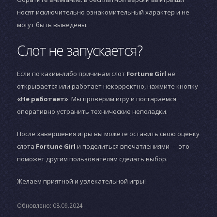
носят исключительно ознакомительный характер и не
могут быть выведены.
Слот не запускается?
Если по каким-либо причинам слот
Fortune Girl
не
открывается или работает некорректно, нажмите кнопку
«Не работает»
. Мы проверим игру и постараемся
оперативно устранить технические неполадки.
После завершения игры вы можете оставить свою оценку
слота
Fortune Girl
и поделиться впечатлениями — это
поможет другим пользователям сделать выбор.
Желаем приятной и увлекательной игры!
Обновлено:
08.09.2024