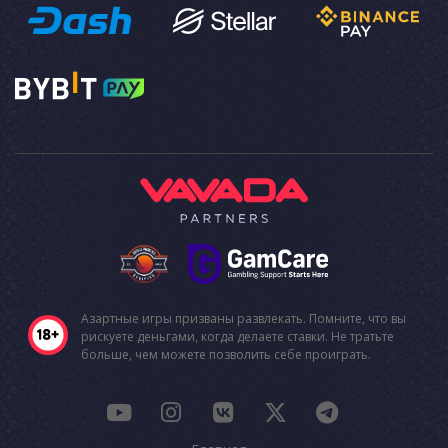
Азартные игры призваны развлекать. Помните, что вы
рискуете деньгами, когда делаете ставки. Не тратьте
больше, чем можете позволить себе проиграть.