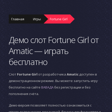
Главная
Игры
Fortune Girl
Демо слот Fortune Girl от
Amatic — играть
бесплатно
Слот
Fortune Girl
от разработчика
Amatic
доступен в
демонстрационном режиме. Вы можете запустить игру
бесплатно на сайте
ВАВАДА
без регистрации и без
пополнения счёта.
Демо-версия позволяет полностью ознакомиться с
игровым процессом, механикой, бонусными функциями и