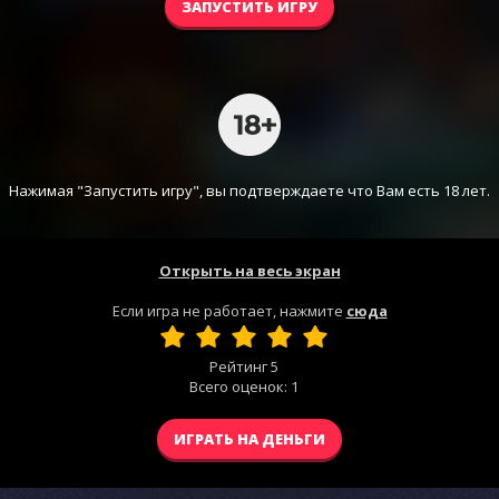
ЗАПУСТИТЬ ИГРУ
Нажимая "Запустить игру", вы подтверждаете что Вам есть 18 лет.
Открыть на весь экран
Если игра не работает, нажмите
сюда
Рейтинг
5
Всего оценок:
1
ИГРАТЬ НА ДЕНЬГИ