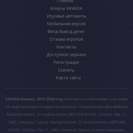
Главная
Бонусы VAVADA
Игровые автоматы
Мобильная версия
Ввод Вывод денег
Отзывы игроков
Контакты
Доступное зеркало
Регистрация
Скачать
Карта сайта
VAVADA Казино, 2015-2026 год
работает в соответствии с законами
об азартных играх государства Кюрасао. Оператором сайта является
Nadontil Limited, 25 Voukourestiou, NEPTUNE HOUSE, 1st floor, Flat 11,
3045, Limassol, Cyprus; Quirfad Limited, 25 Voukourestiou, NEPTUNE
HOUSE, 1st floor, Flat 11, 3045, Limassol, Cyprus; и имеет лицензию,