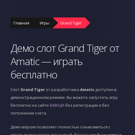
Главная
Игры
Grand Tiger
Демо слот Grand Tiger от
Amatic — играть
бесплатно
Слот
Grand Tiger
от разработчика
Amatic
доступен в
демонстрационном режиме. Вы можете запустить игру
бесплатно на сайте
ВАВАДА
без регистрации и без
пополнения счёта.
Демо-версия позволяет полностью ознакомиться с
игровым процессом, механикой, бонусными функциями и