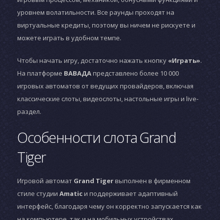
уровнем волатильности. Все раунды проходят на
виртуальные кредиты, поэтому вы ничем не рискуете и
можете играть в удобном темпе.
Чтобы начать игру, достаточно нажать кнопку
«Играть»
.
На платформе
ВАВАДА
представлено более 10 000
игровых автоматов от ведущих провайдеров, включая
классические слоты, видеослоты, настольные игры и live-
раздел.
Особенности слота Grand
Tiger
Игровой автомат
Grand Tiger
выполнен в фирменном
стиле студии
Amatic
и поддерживает адаптивный
интерфейс, благодаря чему он корректно запускается как
на компьютере, так и на мобильных устройствах.