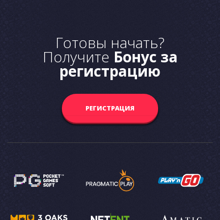
Готовы начать?
Получите
Бонус за
регистрацию
РЕГИСТРАЦИЯ