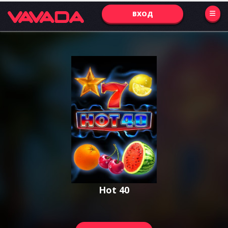
ВХОД
Hot 40