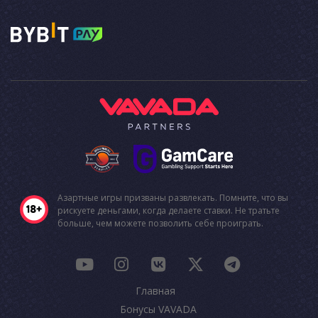
Азартные игры призваны развлекать. Помните, что вы
рискуете деньгами, когда делаете ставки. Не тратьте
больше, чем можете позволить себе проиграть.
Главная
Бонусы VAVADA