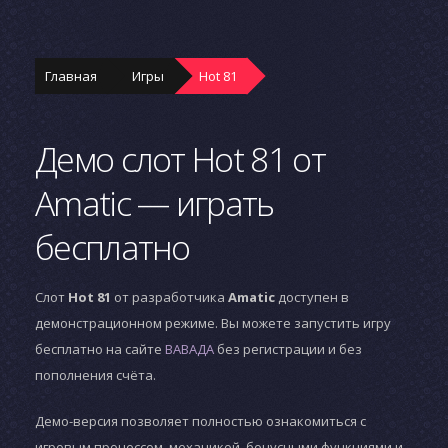
Главная
Игры
Hot 81
Демо слот Hot 81 от
Amatic — играть
бесплатно
Слот
Hot 81
от разработчика
Amatic
доступен в
демонстрационном режиме. Вы можете запустить игру
бесплатно на сайте
ВАВАДА
без регистрации и без
пополнения счёта.
Демо-версия позволяет полностью ознакомиться с
игровым процессом, механикой, бонусными функциями и