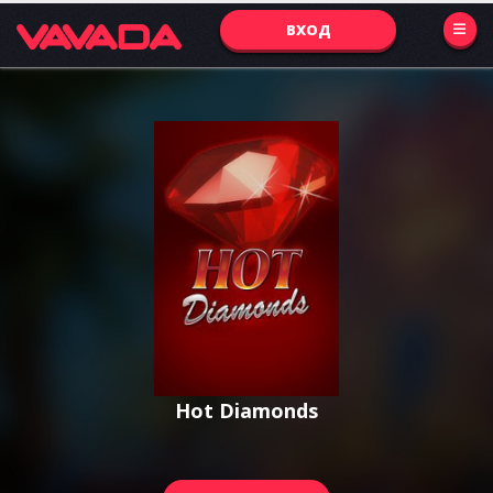
ВХОД
Hot Diamonds