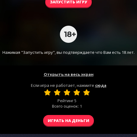
ЗАПУСТИТЬ ИГРУ
Нажимая "Запустить игру", вы подтверждаете что Вам есть 18 лет.
Открыть на весь экран
Если игра не работает, нажмите
сюда
Рейтинг
5
Всего оценок:
1
ИГРАТЬ НА ДЕНЬГИ