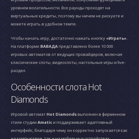
уровнем волатильности. Все раунды проходят на
виртуальные кредиты, поэтому вы ничем не рискуете и
можете играть в удобном темпе.
Чтобы начать игру, достаточно нажать кнопку
«Играть»
.
На платформе
ВАВАДА
представлено более 10 000
игровых автоматов от ведущих провайдеров, включая
классические слоты, видеослоты, настольные игры и live-
раздел.
Особенности слота Hot
Diamonds
Игровой автомат
Hot Diamonds
выполнен в фирменном
стиле студии
Amatic
и поддерживает адаптивный
интерфейс, благодаря чему он корректно запускается как
на компьютере, так и на мобильных устройствах.