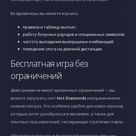
Во время игры вы можете изучить:
правила и таблицу выплат;
работу бонусных раундов и специальных символов;
частоту выпадения выигрышных комбинаций;
поведение слота на длинной дистанции.
Бесплатная игра без
ограничений
Демо-режим не имеет временных ограничений — вы
можете запускать слот
Hot Diamonds
неограниченное
количество раз. Это особенно удобно для новых игроков,
которые хотят разобраться в механике, а также для
опытных пользователей, тестирующих стратегии ставок.
Обратите внимание: в бесплатной версии выигрыши