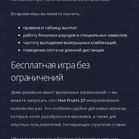
Во время игры вы можете изучить:
правила и таблицу выплат;
работу бонусных раундов и специальных символов;
частоту выпадения выигрышных комбинаций;
поведение слота на длинной дистанции.
Бесплатная игра без
ограничений
Демо-режим не имеет временных ограничений — вы
можете запускать слот
Hot Fruits 27
неограниченное
количество раз. Это особенно удобно для новых игроков,
которые хотят разобраться в механике, а также для
опытных пользователей, тестирующих стратегии ставок.
Обратите внимание: в бесплатной версии выигрыши