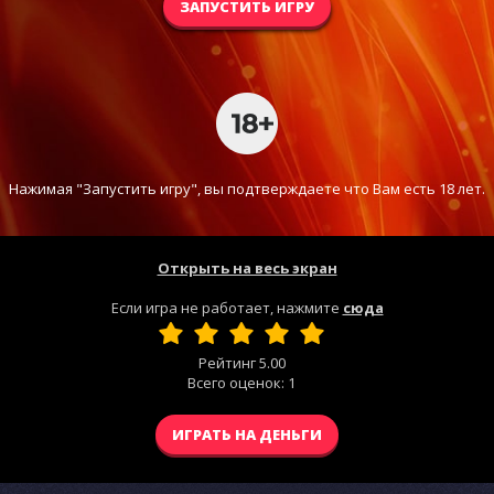
ЗАПУСТИТЬ ИГРУ
Нажимая "Запустить игру", вы подтверждаете что Вам есть 18 лет.
Открыть на весь экран
Если игра не работает, нажмите
сюда
Рейтинг
5.00
Всего оценок:
1
ИГРАТЬ НА ДЕНЬГИ