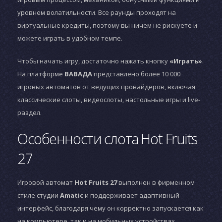
уровнем волатильности. Все раунды проходят на
виртуальные кредиты, поэтому вы ничем не рискуете и
можете играть в удобном темпе.
Чтобы начать игру, достаточно нажать кнопку
«Играть»
.
На платформе
ВАВАДА
представлено более 10 000
игровых автоматов от ведущих провайдеров, включая
классические слоты, видеослоты, настольные игры и live-
раздел.
Особенности слота Hot Fruits
27
Игровой автомат
Hot Fruits 27
выполнен в фирменном
стиле студии
Amatic
и поддерживает адаптивный
интерфейс, благодаря чему он корректно запускается как
на компьютере, так и на мобильных устройствах.