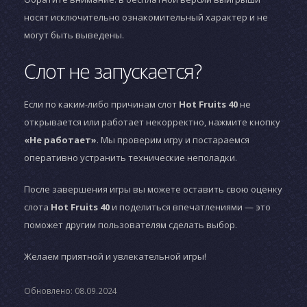
носят исключительно ознакомительный характер и не
могут быть выведены.
Слот не запускается?
Если по каким-либо причинам слот
Hot Fruits 40
не
открывается или работает некорректно, нажмите кнопку
«Не работает»
. Мы проверим игру и постараемся
оперативно устранить технические неполадки.
После завершения игры вы можете оставить свою оценку
слота
Hot Fruits 40
и поделиться впечатлениями — это
поможет другим пользователям сделать выбор.
Желаем приятной и увлекательной игры!
Обновлено:
08.09.2024