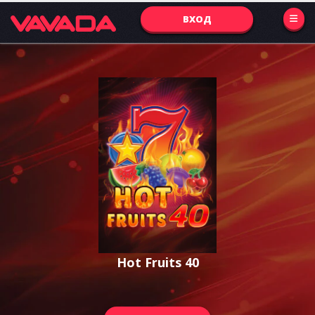
ВХОД
Hot Fruits 40