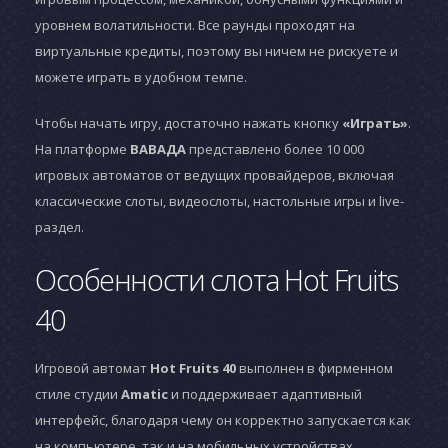
уровнем волатильности. Все раунды проходят на
виртуальные кредиты, поэтому вы ничем не рискуете и
можете играть в удобном темпе.
Чтобы начать игру, достаточно нажать кнопку
«Играть»
.
На платформе
ВАВАДА
представлено более 10 000
игровых автоматов от ведущих провайдеров, включая
классические слоты, видеослоты, настольные игры и live-
раздел.
Особенности слота Hot Fruits
40
Игровой автомат
Hot Fruits 40
выполнен в фирменном
стиле студии
Amatic
и поддерживает адаптивный
интерфейс, благодаря чему он корректно запускается как
на компьютере, так и на мобильных устройствах.