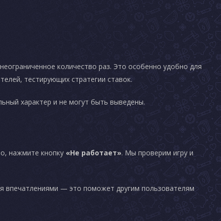
неограниченное количество раз. Это особенно удобно для
телей, тестирующих стратегии ставок.
ьный характер и не могут быть выведены.
но, нажмите кнопку
«Не работает»
. Мы проверим игру и
я впечатлениями — это поможет другим пользователям