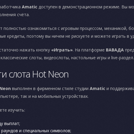
работчика
Amatic
доступен в демонстрационном режиме. Вы мо
олнения счёта.
т полностью ознакомиться с игровым процессом, механикой, бо
ые кредиты, поэтому вы ничем не рискуете и можете играть в у
остаточно нажать кнопку
«Играть»
. На платформе
ВАВАДА
пред
классические слоты, видеослоты, настольные игры и live-раздел.
и слота Hot Neon
 Neon
выполнен в фирменном стиле студии
Amatic
и поддержива
мпьютере, так и на мобильных устройствах.
ете изучить:
цу выплат;
 раундов и специальных символов;