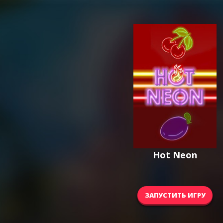
Hot Neon
ЗАПУСТИТЬ ИГРУ