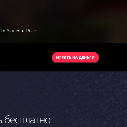
то Вам есть 18 лет.
ИГРАТЬ НА ДЕНЬГИ
ь бесплатно