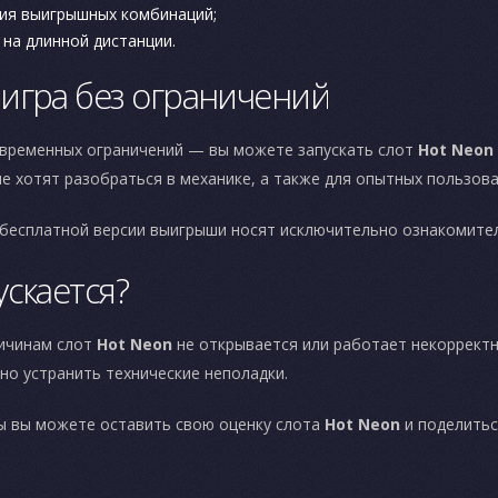
ия выигрышных комбинаций;
 на длинной дистанции.
 игра без ограничений
временных ограничений — вы можете запускать слот
Hot Neon
е хотят разобраться в механике, а также для опытных пользова
 бесплатной версии выигрыши носят исключительно ознакомител
ускается?
ричинам слот
Hot Neon
не открывается или работает некоррект
но устранить технические неполадки.
ы вы можете оставить свою оценку слота
Hot Neon
и поделитьс