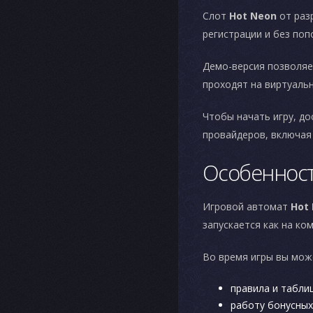
Слот
Hot Neon
от раз
регистрации и без поп
Демо-версия позволяе
проходят на виртуальн
Чтобы начать игру, д
провайдеров, включая 
Особенност
Игровой автомат
Hot
запускается как на ко
Во время игры вы мож
правила и табли
работу бонусных