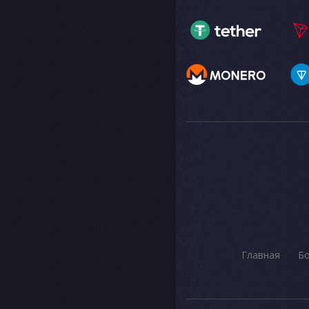
Главная
Б