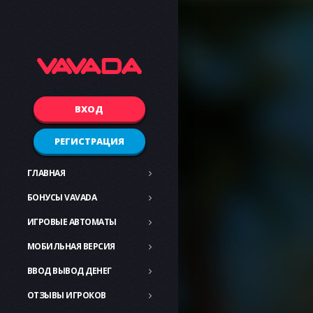
ВХОД
РЕГИСТРАЦИЯ
ГЛАВНАЯ
БОНУСЫ VAVADA
ИГРОВЫЕ АВТОМАТЫ
МОБИЛЬНАЯ ВЕРСИЯ
ВВОД ВЫВОД ДЕНЕГ
ОТЗЫВЫ ИГРОКОВ