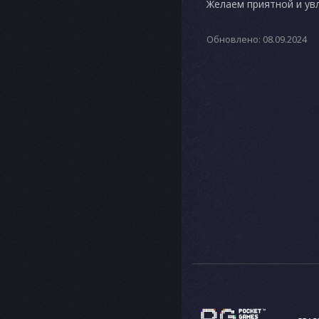
Желаем приятной и ув
Обновлено:
08.09.2024