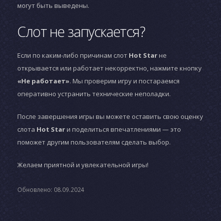
могут быть выведены.
Слот не запускается?
Если по каким-либо причинам слот
Hot Star
не
открывается или работает некорректно, нажмите кнопку
«Не работает»
. Мы проверим игру и постараемся
оперативно устранить технические неполадки.
После завершения игры вы можете оставить свою оценку
слота
Hot Star
и поделиться впечатлениями — это
поможет другим пользователям сделать выбор.
Желаем приятной и увлекательной игры!
Обновлено:
08.09.2024