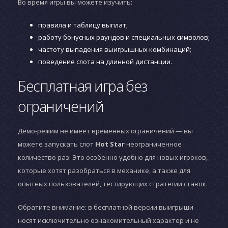
Во время игры вы можете изучить:
правила и таблицу выплат;
работу бонусных раундов и специальных символов;
частоту выпадения выигрышных комбинаций;
поведение слота на длинной дистанции.
Бесплатная игра без
ограничений
Демо-режим не имеет временных ограничений — вы
можете запускать слот
Hot Star
неограниченное
количество раз. Это особенно удобно для новых игроков,
которые хотят разобраться в механике, а также для
опытных пользователей, тестирующих стратегии ставок.
Обратите внимание: в бесплатной версии выигрыши
носят исключительно ознакомительный характер и не