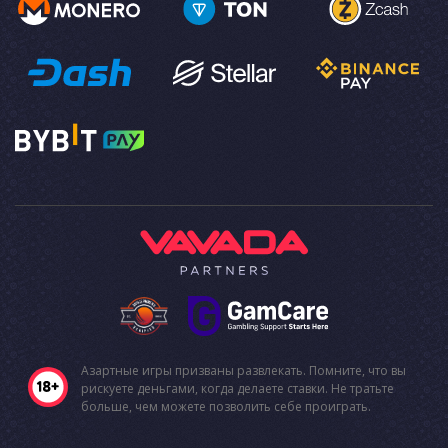
Азартные игры призваны развлекать. Помните, что вы
рискуете деньгами, когда делаете ставки. Не тратьте
больше, чем можете позволить себе проиграть.