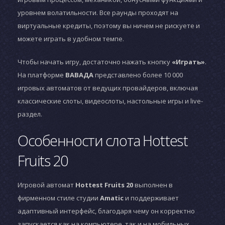
уровнем волатильности. Все раунды проходят на
виртуальные кредиты, поэтому вы ничем не рискуете и
можете играть в удобном темпе.
Чтобы начать игру, достаточно нажать кнопку
«Играть»
.
На платформе
ВАВАДА
представлено более 10 000
игровых автоматов от ведущих провайдеров, включая
классические слоты, видеослоты, настольные игры и live-
раздел.
Особенности слота Hottest
Fruits 20
Игровой автомат
Hottest Fruits 20
выполнен в
фирменном стиле студии
Amatic
и поддерживает
адаптивный интерфейс, благодаря чему он корректно
запускается как на компьютере, так и на мобильных