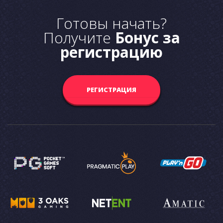
Готовы начать?
Получите
Бонус за
регистрацию
РЕГИСТРАЦИЯ