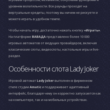
уровнем волатильности. Все раунды проходят на
виртуальные кредиты, поэтому вы ничем не рискуете и
можете играть в удобном темпе.
Чтобы начать игру, достаточно нажать кнопку
«Играть»
.
На платформе
ВАВАДА
представлено более 10 000
игровых автоматов от ведущих провайдеров, включая
классические слоты, видеослоты, настольные игры и live-
раздел.
Особенности слота Lady Joker
Игровой автомат
Lady Joker
выполнен в фирменном
стиле студии
Amatic
и поддерживает адаптивный
интерфейс, благодаря чему он корректно запускается как
на компьютере, так и на мобильных устройствах.