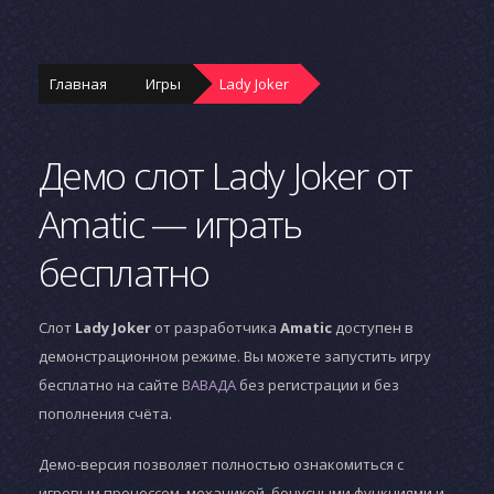
Главная
Игры
Lady Joker
Демо слот Lady Joker от
Amatic — играть
бесплатно
Слот
Lady Joker
от разработчика
Amatic
доступен в
демонстрационном режиме. Вы можете запустить игру
бесплатно на сайте
ВАВАДА
без регистрации и без
пополнения счёта.
Демо-версия позволяет полностью ознакомиться с
игровым процессом, механикой, бонусными функциями и