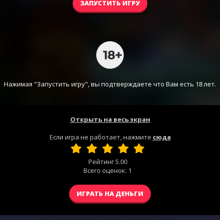
ЗАПУСТИТЬ ИГРУ
Нажимая "Запустить игру", вы подтверждаете что Вам есть 18 лет.
Открыть на весь экран
Если игра не работает, нажмите
сюда
Рейтинг
5.00
Всего оценок:
1
ИГРАТЬ НА ДЕНЬГИ