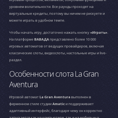
уровнем волатильности. Все раунды проходят на
виртуальные кредиты, поэтому вы ничем не рискуете и
можете играть в удобном темпе.
Чтобы начать игру, достаточно нажать кнопку
«Играть»
.
На платформе
ВАВАДА
представлено более 10 000
игровых автоматов от ведущих провайдеров, включая
классические слоты, видеослоты, настольные игры и live-
раздел.
Особенности слота La Gran
Aventura
Игровой автомат
La Gran Aventura
выполнен в
фирменном стиле студии
Amatic
и поддерживает
адаптивный интерфейс, благодаря чему он корректно
запускается как на компьютере, так и на мобильных