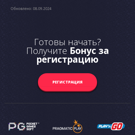
Обновлено:
08.09.2024
Готовы начать?
Получите
Бонус за
регистрацию
РЕГИСТРАЦИЯ