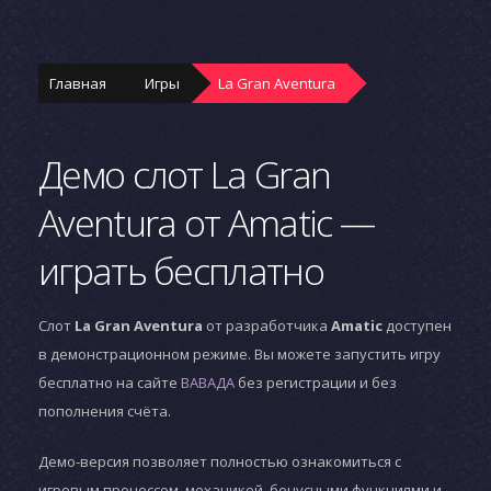
Главная
Игры
La Gran Aventura
Демо слот La Gran
Aventura от Amatic —
играть бесплатно
Слот
La Gran Aventura
от разработчика
Amatic
доступен
в демонстрационном режиме. Вы можете запустить игру
бесплатно на сайте
ВАВАДА
без регистрации и без
пополнения счёта.
Демо-версия позволяет полностью ознакомиться с
игровым процессом, механикой, бонусными функциями и