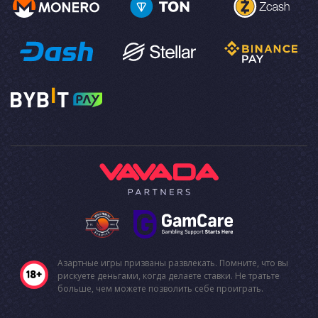
Азартные игры призваны развлекать. Помните, что вы
рискуете деньгами, когда делаете ставки. Не тратьте
больше, чем можете позволить себе проиграть.