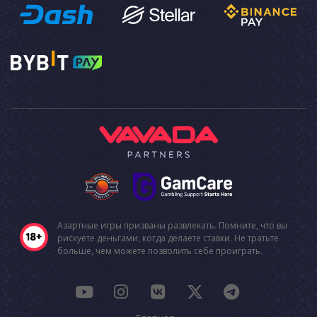
Азартные игры призваны развлекать. Помните, что вы
рискуете деньгами, когда делаете ставки. Не тратьте
больше, чем можете позволить себе проиграть.