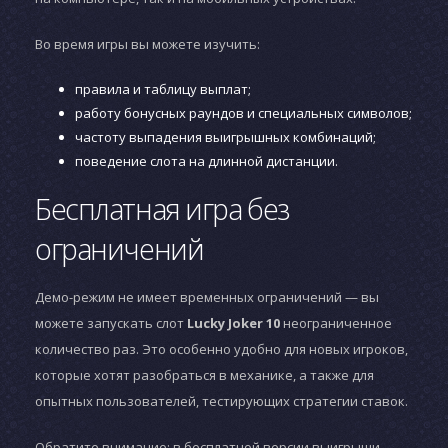
Во время игры вы можете изучить:
правила и таблицу выплат;
работу бонусных раундов и специальных символов;
частоту выпадения выигрышных комбинаций;
поведение слота на длинной дистанции.
Бесплатная игра без
ограничений
Демо-режим не имеет временных ограничений — вы
можете запускать слот
Lucky Joker 10
неограниченное
количество раз. Это особенно удобно для новых игроков,
которые хотят разобраться в механике, а также для
опытных пользователей, тестирующих стратегии ставок.
Обратите внимание: в бесплатной версии выигрыши