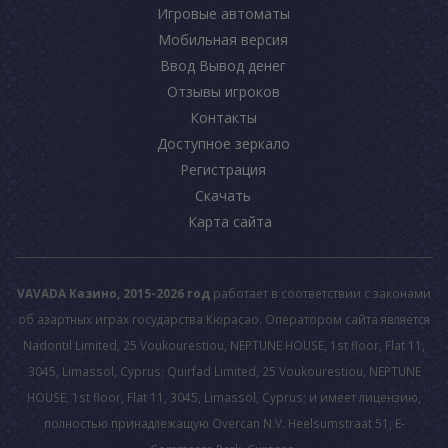
Игровые автоматы
Мобильная версия
Ввод Вывод денег
Отзывы игроков
Контакты
Доступное зеркало
Регистрация
Скачать
Карта сайта
VAVADA Казино, 2015-2026 год
работает в соответствии с законами
об азартных играх государства Кюрасао. Оператором сайта является
Nadontil Limited, 25 Voukourestiou, NEPTUNE HOUSE, 1st floor, Flat 11,
3045, Limassol, Cyprus; Quirfad Limited, 25 Voukourestiou, NEPTUNE
HOUSE, 1st floor, Flat 11, 3045, Limassol, Cyprus; и имеет лицензию,
полностью принадлежащую Overcan N.V. Heelsumstraat 51, E-