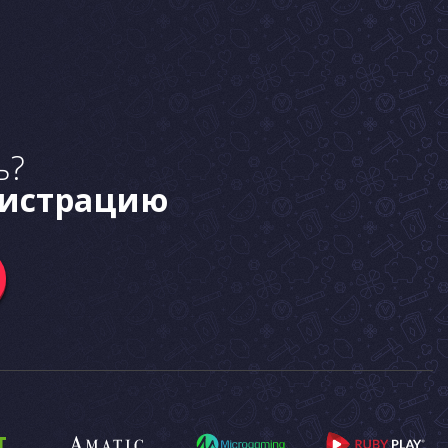
ь?
гистрацию