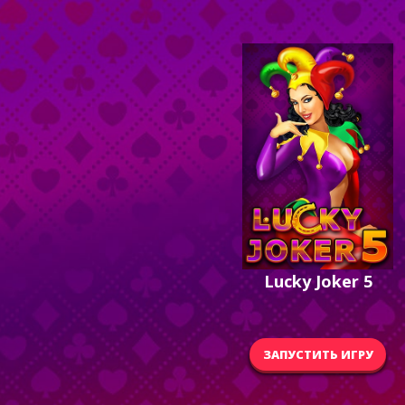
Lucky Joker 5
ЗАПУСТИТЬ ИГРУ