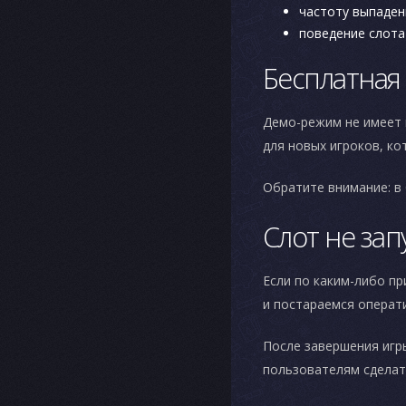
частоту выпаден
поведение слота
Бесплатная
Демо-режим не имеет 
для новых игроков, ко
Обратите внимание: в
Слот не зап
Если по каким-либо п
и постараемся операт
После завершения игр
пользователям сделат