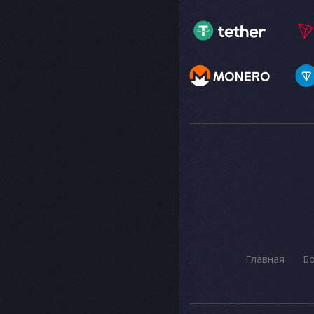
Главная
Б