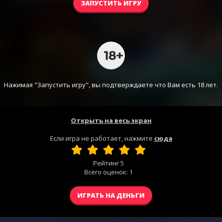
ЗАПУСТИТЬ ИГРУ
Нажимая "Запустить игру", вы подтверждаете что Вам есть 18 лет.
Открыть на весь экран
Если игра не работает, нажмите
сюда
Рейтинг
5
Всего оценок:
1
ИГРАТЬ НА ДЕНЬГИ