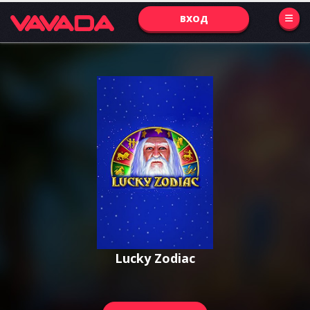
ВХОД
Lucky Zodiac