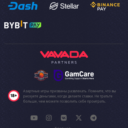
Азартные игры призваны развлекать. Помните, что вы
рискуете деньгами, когда делаете ставки. Не тратьте
больше, чем можете позволить себе проиграть.