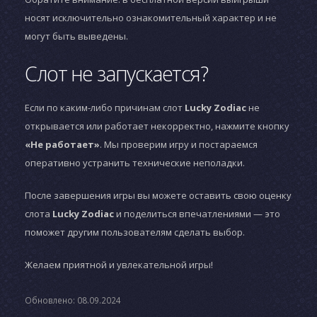
носят исключительно ознакомительный характер и не
могут быть выведены.
Слот не запускается?
Если по каким-либо причинам слот
Lucky Zodiac
не
открывается или работает некорректно, нажмите кнопку
«Не работает»
. Мы проверим игру и постараемся
оперативно устранить технические неполадки.
После завершения игры вы можете оставить свою оценку
слота
Lucky Zodiac
и поделиться впечатлениями — это
поможет другим пользователям сделать выбор.
Желаем приятной и увлекательной игры!
Обновлено:
08.09.2024