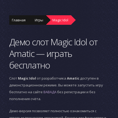
Главная
Игры
Magic Idol
Демо слот Magic Idol от
Amatic — играть
бесплатно
Слот
Magic Idol
от разработчика
Amatic
доступен в
демонстрационном режиме. Вы можете запустить игру
бесплатно на сайте
ВАВАДА
без регистрации и без
пополнения счёта.
Демо-версия позволяет полностью ознакомиться с
игровым процессом, механикой, бонусными функциями и