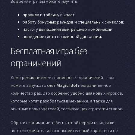
Во время игры вы можете изучить:
правила и таблицу выплат;
работу бонусных раундов и специальных символов;
частоту выпадения выигрышных комбинаций;
поведение слота на длинной дистанции.
Бесплатная игра без
ограничений
Демо-режим не имеет временных ограничений — вы
можете запускать слот
Magic Idol
неограниченное
количество раз. Это особенно удобно для новых игроков,
которые хотят разобраться в механике, а также для
опытных пользователей, тестирующих стратегии ставок.
Обратите внимание: в бесплатной версии выигрыши
носят исключительно ознакомительный характер и не