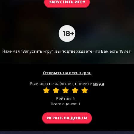
ЗАПУСТИТЬ ИГРУ
Нажимая "Запустить игру", вы подтверждаете что Вам есть 18 лет.
Открыть на весь экран
Если игра не работает, нажмите
сюда
Рейтинг
5
Всего оценок:
1
ИГРАТЬ НА ДЕНЬГИ