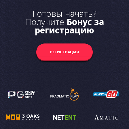
Готовы начать?
Получите
Бонус за
регистрацию
РЕГИСТРАЦИЯ