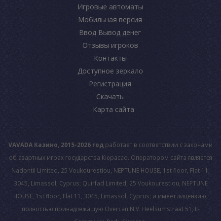
Игровые автоматы
Мобильная версия
Ввод Вывод денег
Отзывы игроков
Контакты
Доступное зеркало
Регистрация
Скачать
Карта сайта
VAVADA Казино, 2015-2026 год
работает в соответствии с законами
об азартных играх государства Кюрасао. Оператором сайта является
Nadontil Limited, 25 Voukourestiou, NEPTUNE HOUSE, 1st floor, Flat 11,
3045, Limassol, Cyprus; Quirfad Limited, 25 Voukourestiou, NEPTUNE
HOUSE, 1st floor, Flat 11, 3045, Limassol, Cyprus; и имеет лицензию,
полностью принадлежащую Overcan N.V. Heelsumstraat 51, E-