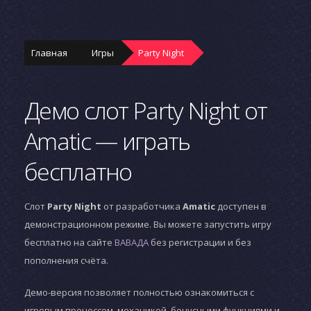
Главная
Игры
Party Night
Демо слот Party Night от
Amatic — играть
бесплатно
Слот
Party Night
от разработчика
Amatic
доступен в
демонстрационном режиме. Вы можете запустить игру
бесплатно на сайте
ВАВАДА
без регистрации и без
пополнения счёта.
Демо-версия позволяет полностью ознакомиться с
игровым процессом, механикой, бонусными функциями и