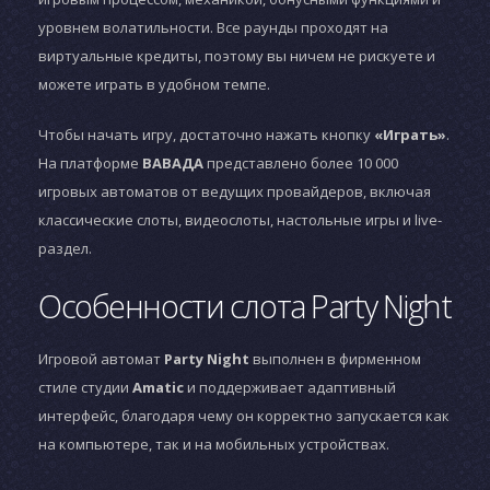
уровнем волатильности. Все раунды проходят на
виртуальные кредиты, поэтому вы ничем не рискуете и
можете играть в удобном темпе.
Чтобы начать игру, достаточно нажать кнопку
«Играть»
.
На платформе
ВАВАДА
представлено более 10 000
игровых автоматов от ведущих провайдеров, включая
классические слоты, видеослоты, настольные игры и live-
раздел.
Особенности слота Party Night
Игровой автомат
Party Night
выполнен в фирменном
стиле студии
Amatic
и поддерживает адаптивный
интерфейс, благодаря чему он корректно запускается как
на компьютере, так и на мобильных устройствах.