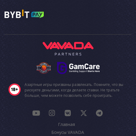
Азартные игры призваны развлекать. Помните, что вы
рискуете деньгами, когда делаете ставки. Не тратьте
больше, чем можете позволить себе проиграть.
Главная
Бонусы VAVADA