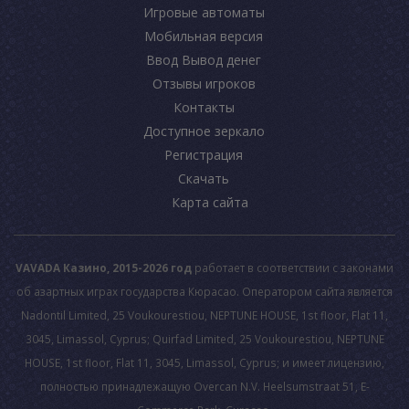
Игровые автоматы
Мобильная версия
Ввод Вывод денег
Отзывы игроков
Контакты
Доступное зеркало
Регистрация
Скачать
Карта сайта
VAVADA Казино, 2015-2026 год
работает в соответствии с законами
об азартных играх государства Кюрасао. Оператором сайта является
Nadontil Limited, 25 Voukourestiou, NEPTUNE HOUSE, 1st floor, Flat 11,
3045, Limassol, Cyprus; Quirfad Limited, 25 Voukourestiou, NEPTUNE
HOUSE, 1st floor, Flat 11, 3045, Limassol, Cyprus; и имеет лицензию,
полностью принадлежащую Overcan N.V. Heelsumstraat 51, E-