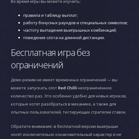
Во время игры вы можете изучить:
правила и таблицу выплат;
работу бонусных раундов и специальных символов;
частоту выпадения выигрышных комбинаций;
поведение слота на длинной дистанции.
Бесплатная игра без
ограничений
Демо-режим не имеет временных ограничений — вы
можете запускать слот
Red Chilli
неограниченное
количество раз. Это особенно удобно для новых игроков,
которые хотят разобраться в механике, а также для
опытных пользователей, тестирующих стратегии ставок.
Обратите внимание: в бесплатной версии выигрыши
носят исключительно ознакомительный характер и не