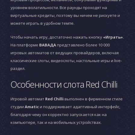
уровнем волатильности. Все раунды проходят на
виртуальные кредиты, поэтому вы ничем не рискуете и
можете играть в удобном темпе.
Чтобы начать игру, достаточно нажать кнопку
«Играть»
.
На платформе
ВАВАДА
представлено более 10 000
игровых автоматов от ведущих провайдеров, включая
классические слоты, видеослоты, настольные игры и live-
раздел.
Особенности слота Red Chilli
Игровой автомат
Red Chilli
выполнен в фирменном стиле
студии
Amatic
и поддерживает адаптивный интерфейс,
благодаря чему он корректно запускается как на
компьютере, так и на мобильных устройствах.