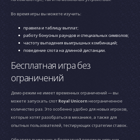
Во время игры вы можете изучить:
правила и таблицу выплат;
работу бонусных раундов и специальных символов;
частоту выпадения выигрышных комбинаций;
поведение слота на длинной дистанции.
Бесплатная игра без
ограничений
Демо-режим не имеет временных ограничений — вы
можете запускать слот
Royal Unicorn
неограниченное
количество раз. Это особенно удобно для новых игроков,
которые хотят разобраться в механике, а также для
опытных пользователей, тестирующих стратегии ставок.
Обратите внимание: в бесплатной версии выигрыши