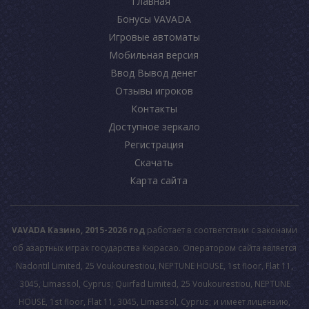
Главная
Бонусы VAVADA
Игровые автоматы
Мобильная версия
Ввод Вывод денег
Отзывы игроков
Контакты
Доступное зеркало
Регистрация
Скачать
Карта сайта
VAVADA Казино, 2015-2026 год
работает в соответствии с законами
об азартных играх государства Кюрасао. Оператором сайта является
Nadontil Limited, 25 Voukourestiou, NEPTUNE HOUSE, 1st floor, Flat 11,
3045, Limassol, Cyprus; Quirfad Limited, 25 Voukourestiou, NEPTUNE
HOUSE, 1st floor, Flat 11, 3045, Limassol, Cyprus; и имеет лицензию,