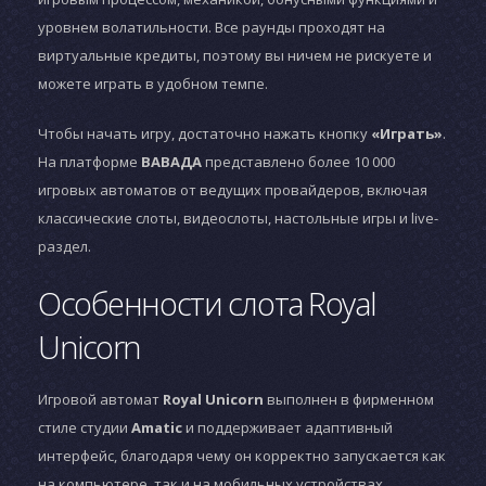
уровнем волатильности. Все раунды проходят на
виртуальные кредиты, поэтому вы ничем не рискуете и
можете играть в удобном темпе.
Чтобы начать игру, достаточно нажать кнопку
«Играть»
.
На платформе
ВАВАДА
представлено более 10 000
игровых автоматов от ведущих провайдеров, включая
классические слоты, видеослоты, настольные игры и live-
раздел.
Особенности слота Royal
Unicorn
Игровой автомат
Royal Unicorn
выполнен в фирменном
стиле студии
Amatic
и поддерживает адаптивный
интерфейс, благодаря чему он корректно запускается как
на компьютере, так и на мобильных устройствах.