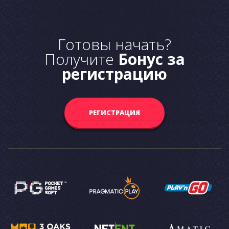
Готовы начать?
Получите
Бонус за
регистрацию
РЕГИСТРАЦИЯ