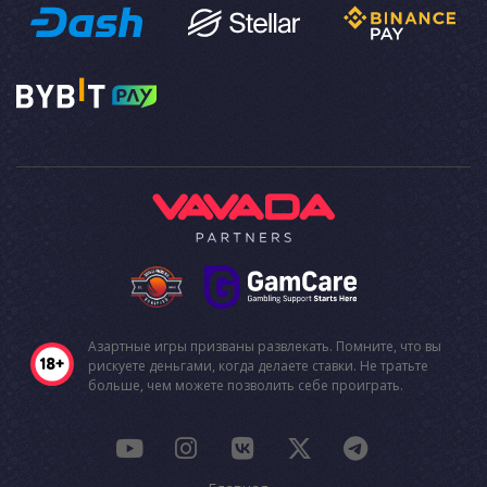
Азартные игры призваны развлекать. Помните, что вы
рискуете деньгами, когда делаете ставки. Не тратьте
больше, чем можете позволить себе проиграть.