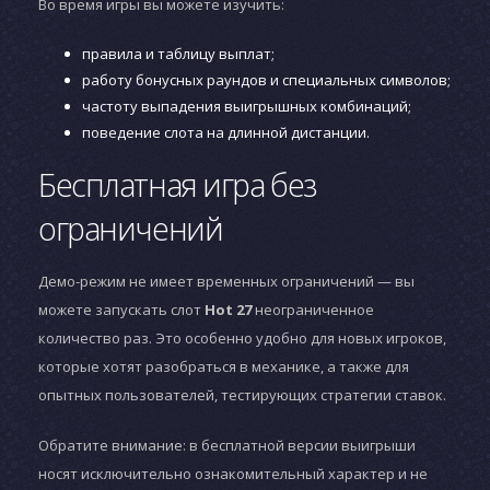
Во время игры вы можете изучить:
правила и таблицу выплат;
работу бонусных раундов и специальных символов;
частоту выпадения выигрышных комбинаций;
поведение слота на длинной дистанции.
Бесплатная игра без
ограничений
Демо-режим не имеет временных ограничений — вы
можете запускать слот
Hot 27
неограниченное
количество раз. Это особенно удобно для новых игроков,
которые хотят разобраться в механике, а также для
опытных пользователей, тестирующих стратегии ставок.
Обратите внимание: в бесплатной версии выигрыши
носят исключительно ознакомительный характер и не