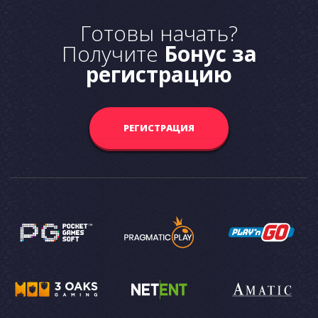
Готовы начать?
Получите
Бонус за
регистрацию
РЕГИСТРАЦИЯ