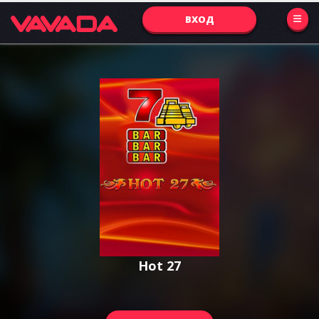
ВХОД
Hot 27