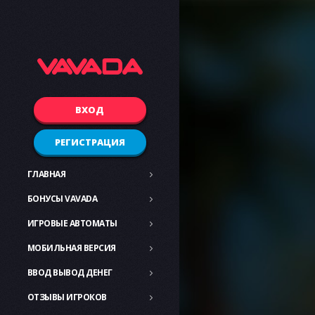
ВХОД
РЕГИСТРАЦИЯ
ГЛАВНАЯ
БОНУСЫ VAVADA
ИГРОВЫЕ АВТОМАТЫ
МОБИЛЬНАЯ ВЕРСИЯ
ВВОД ВЫВОД ДЕНЕГ
ОТЗЫВЫ ИГРОКОВ