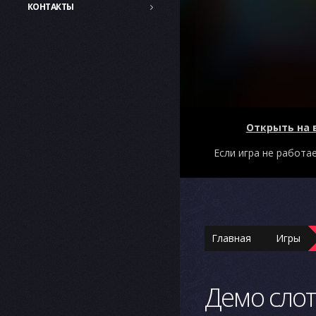
КОНТАКТЫ
Открыть на 
Если игра не работа
Главная
Игры
Демо слот