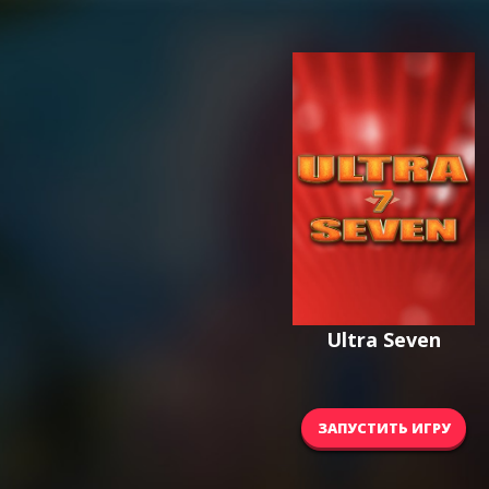
Ultra Seven
ЗАПУСТИТЬ ИГРУ