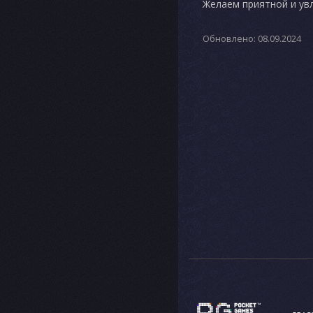
Желаем приятной и ув
Обновлено:
08.09.2024