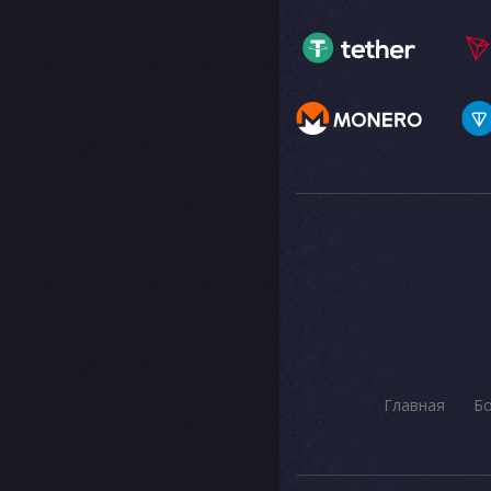
Главная
Б