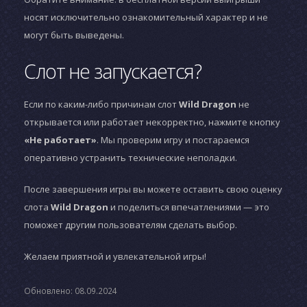
носят исключительно ознакомительный характер и не
могут быть выведены.
Слот не запускается?
Если по каким-либо причинам слот
Wild Dragon
не
открывается или работает некорректно, нажмите кнопку
«Не работает»
. Мы проверим игру и постараемся
оперативно устранить технические неполадки.
После завершения игры вы можете оставить свою оценку
слота
Wild Dragon
и поделиться впечатлениями — это
поможет другим пользователям сделать выбор.
Желаем приятной и увлекательной игры!
Обновлено:
08.09.2024