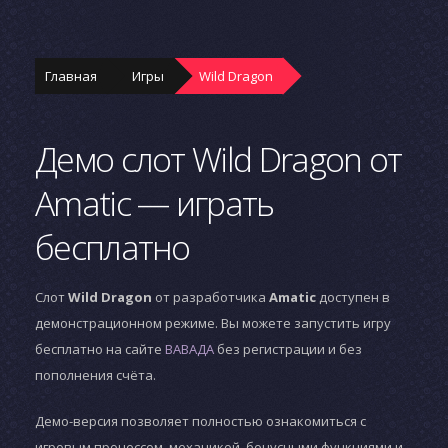
Главная
Игры
Wild Dragon
Демо слот Wild Dragon от
Amatic — играть
бесплатно
Слот
Wild Dragon
от разработчика
Amatic
доступен в
демонстрационном режиме. Вы можете запустить игру
бесплатно на сайте
ВАВАДА
без регистрации и без
пополнения счёта.
Демо-версия позволяет полностью ознакомиться с
игровым процессом, механикой, бонусными функциями и