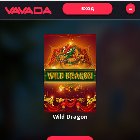
ВХОД
Wild Dragon