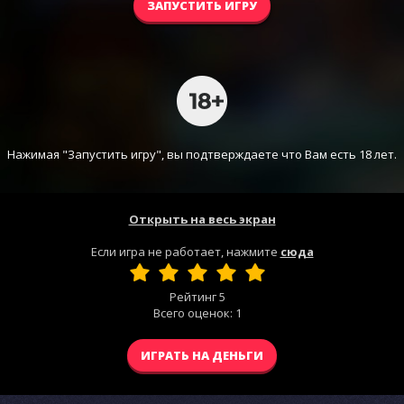
ЗАПУСТИТЬ ИГРУ
Нажимая "Запустить игру", вы подтверждаете что Вам есть 18 лет.
Открыть на весь экран
Если игра не работает, нажмите
сюда
Рейтинг
5
Всего оценок:
1
ИГРАТЬ НА ДЕНЬГИ