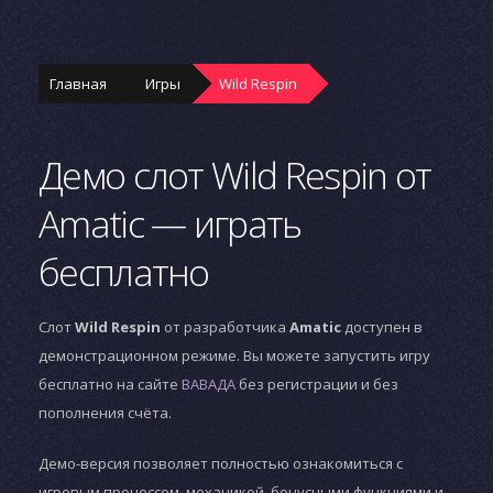
Главная
Игры
Wild Respin
Демо слот Wild Respin от
Amatic — играть
бесплатно
Слот
Wild Respin
от разработчика
Amatic
доступен в
демонстрационном режиме. Вы можете запустить игру
бесплатно на сайте
ВАВАДА
без регистрации и без
пополнения счёта.
Демо-версия позволяет полностью ознакомиться с
игровым процессом, механикой, бонусными функциями и