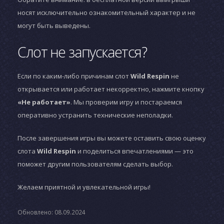
носят исключительно ознакомительный характер и не
могут быть выведены.
Слот не запускается?
Если по каким-либо причинам слот
Wild Respin
не
открывается или работает некорректно, нажмите кнопку
«Не работает»
. Мы проверим игру и постараемся
оперативно устранить технические неполадки.
После завершения игры вы можете оставить свою оценку
слота
Wild Respin
и поделиться впечатлениями — это
поможет другим пользователям сделать выбор.
Желаем приятной и увлекательной игры!
Обновлено:
08.09.2024