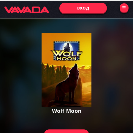
ВХОД
Wolf Moon