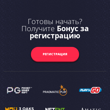
Готовы начать?
Получите
Бонус за
регистрацию
РЕГИСТРАЦИЯ