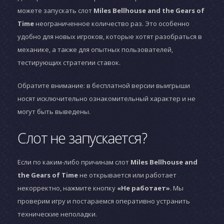
можете запускать слот
Miles Bellhouse and the Gears of
Time
неограниченное количество раз. Это особенно
удобно для новых игроков, которые хотят разобраться в
механике, а также для опытных пользователей,
тестирующих стратегии ставок.
Обратите внимание: в бесплатной версии выигрыши
носят исключительно ознакомительный характер и не
могут быть выведены.
Слот не запускается?
Если по каким-либо причинам слот
Miles Bellhouse and
the Gears of Time
не открывается или работает
некорректно, нажмите кнопку
«Не работает»
. Мы
проверим игру и постараемся оперативно устранить
технические неполадки.