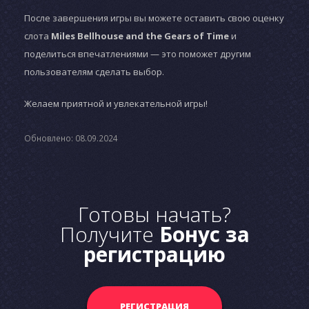
После завершения игры вы можете оставить свою оценку
слота
Miles Bellhouse and the Gears of Time
и
поделиться впечатлениями — это поможет другим
пользователям сделать выбор.
Желаем приятной и увлекательной игры!
Обновлено:
08.09.2024
Готовы начать?
Получите
Бонус за
регистрацию
РЕГИСТРАЦИЯ