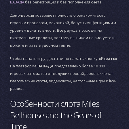
ВАВАДА
без регистрации и без пополнения счёта.
Демо-версия позволяет полностью ознакомиться с
игровым процессом, механикой, бонусными функциями и
уровнем волатильности. Все раунды проходят на
виртуальные кредиты, поэтому вы ничем не рискуете и
можете играть в удобном темпе.
Чтобы начать игру, достаточно нажать кнопку
«Играть»
.
На платформе
ВАВАДА
представлено более 10 000
игровых автоматов от ведущих провайдеров, включая
классические слоты, видеослоты, настольные игры и live-
раздел.
Особенности слота Miles
Bellhouse and the Gears of
Time