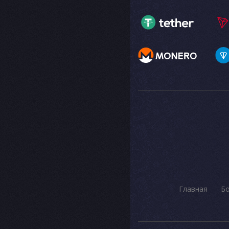
Главная
Б