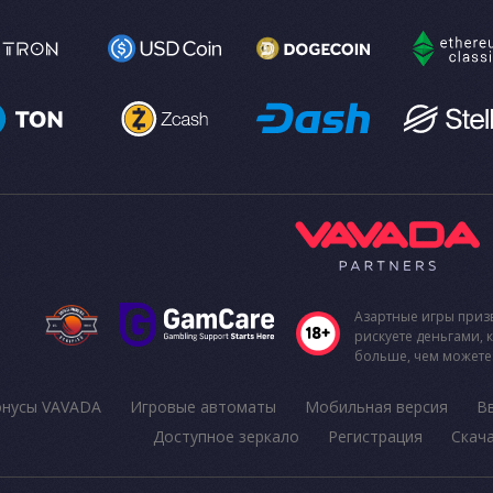
Азартные игры призв
рискуете деньгами, к
больше, чем можете 
онусы VAVADA
Игровые автоматы
Мобильная версия
В
Доступное зеркало
Регистрация
Скач