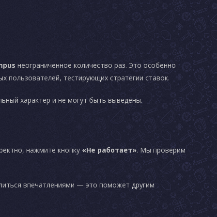
mpus
неограниченное количество раз. Это особенно
ых пользователей, тестирующих стратегии ставок.
ьный характер и не могут быть выведены.
ректно, нажмите кнопку
«Не работает»
. Мы проверим
литься впечатлениями — это поможет другим