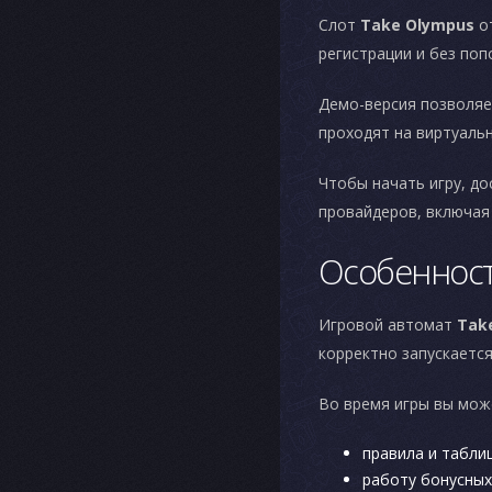
Слот
Take Olympus
о
регистрации и без поп
Демо-версия позволяе
проходят на виртуальн
Чтобы начать игру, д
провайдеров, включая 
Особенност
Игровой автомат
Tak
корректно запускается
Во время игры вы мож
правила и табли
работу бонусных