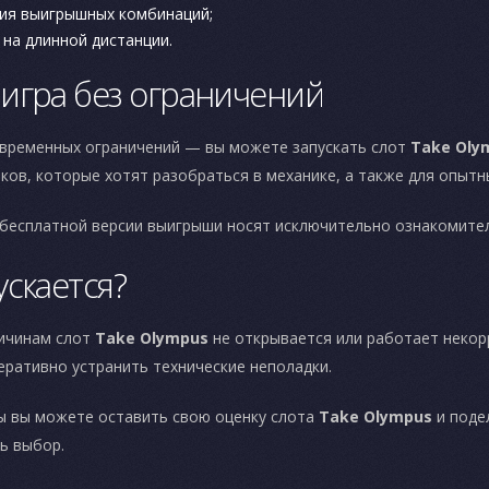
ия выигрышных комбинаций;
 на длинной дистанции.
 игра без ограничений
временных ограничений — вы можете запускать слот
Take Oly
ков, которые хотят разобраться в механике, а также для опытн
 бесплатной версии выигрыши носят исключительно ознакомител
ускается?
ричинам слот
Take Olympus
не открывается или работает некор
еративно устранить технические неполадки.
ы вы можете оставить свою оценку слота
Take Olympus
и поде
ь выбор.