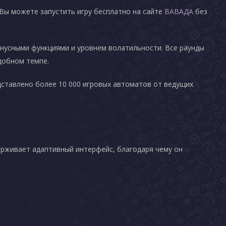
Вы можете запустить игру бесплатно на сайте
ВАВАДА
без
нусными функциями и уровнем волатильности. Все раунды
добном темпе.
ставлено более 10 000 игровых автоматов от ведущих
рживает адаптивный интерфейс, благодаря чему он