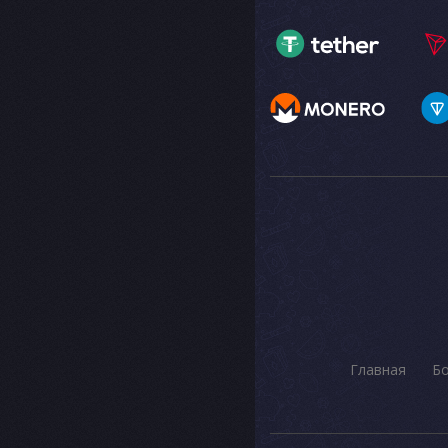
Главная
Б