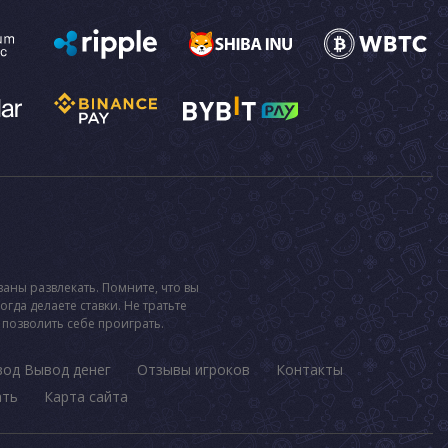
аны развлекать. Помните, что вы
огда делаете ставки. Не тратьте
позволить себе проиграть.
вод Вывод денег
Отзывы игроков
Контакты
ать
Карта сайта