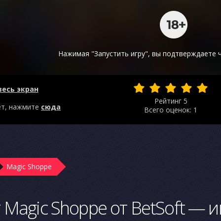
Нажимая "Запустить игру", вы подтверждаете ч
весь экран
Рейтинг
5
ет, нажмите
сюда
Всего оценок:
1
Magic Shoppe
 Magic Shoppe от BetSoft — 