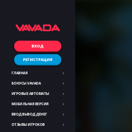
ВХОД
РЕГИСТРАЦИЯ
ГЛАВНАЯ
БОНУСЫ VAVADA
ИГРОВЫЕ АВТОМАТЫ
МОБИЛЬНАЯ ВЕРСИЯ
ВВОД ВЫВОД ДЕНЕГ
ОТЗЫВЫ ИГРОКОВ