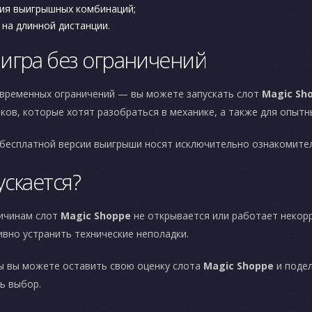
ия выигрышных комбинаций;
 на длинной дистанции.
 игра без ограничений
временных ограничений — вы можете запускать слот
Magic Sh
ков, которые хотят разобраться в механике, а также для опытн
 бесплатной версии выигрыши носят исключительно ознакомител
ускается?
ричинам слот
Magic Shoppe
не открывается или работает некор
ивно устранить технические неполадки.
ы вы можете оставить свою оценку слота
Magic Shoppe
и поде
ь выбор.