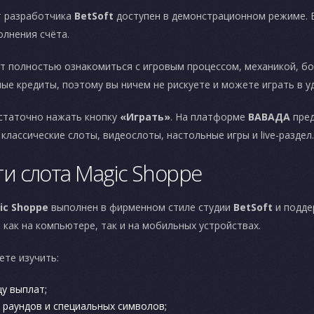
 разработчика
BetSoft
доступен в демонстрационном режиме. В
олнения счёта.
т полностью ознакомиться с игровым процессом, механикой, бо
ые кредиты, поэтому вы ничем не рискуете и можете играть в у
остаточно нажать кнопку
«Играть»
. На платформе
ВАВАДА
пред
классические слоты, видеослоты, настольные игры и live-раздел.
и слота Magic Shoppe
ic Shoppe
выполнен в фирменном стиле студии
BetSoft
и подде
 как на компьютере, так и на мобильных устройствах.
ете изучить:
цу выплат;
 раундов и специальных символов;