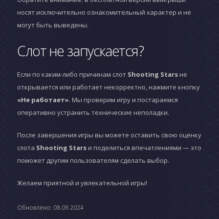
носят исключительно ознакомительный характер и не
могут быть выведены.
Слот не запускается?
Если по каким-либо причинам слот
Shooting Stars
не
открывается или работает некорректно, нажмите кнопку
«Не работает»
. Мы проверим игру и постараемся
оперативно устранить технические неполадки.
После завершения игры вы можете оставить свою оценку
слота
Shooting Stars
и поделиться впечатлениями — это
поможет другим пользователям сделать выбор.
Желаем приятной и увлекательной игры!
Обновлено:
08.09.2024