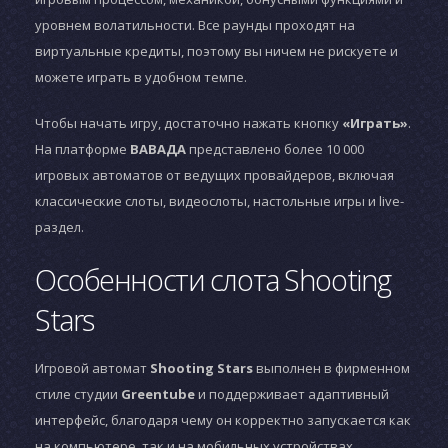
уровнем волатильности. Все раунды проходят на
виртуальные кредиты, поэтому вы ничем не рискуете и
можете играть в удобном темпе.
Чтобы начать игру, достаточно нажать кнопку
«Играть»
.
На платформе
ВАВАДА
представлено более 10 000
игровых автоматов от ведущих провайдеров, включая
классические слоты, видеослоты, настольные игры и live-
раздел.
Особенности слота Shooting
Stars
Игровой автомат
Shooting Stars
выполнен в фирменном
стиле студии
Greentube
и поддерживает адаптивный
интерфейс, благодаря чему он корректно запускается как
на компьютере, так и на мобильных устройствах.