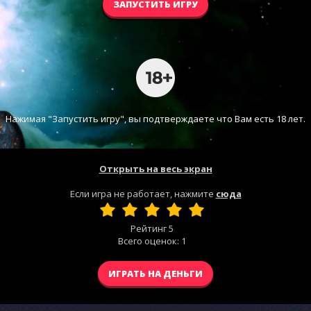
ЗАПУСТИТЬ ИГРУ
Нажимая "Запустить игру", вы подтверждаете что Вам есть 18 лет.
Открыть на весь экран
Если игра не работает, нажмите
сюда
Рейтинг
5
Всего оценок:
1
ИГРАТЬ НА ДЕНЬГИ