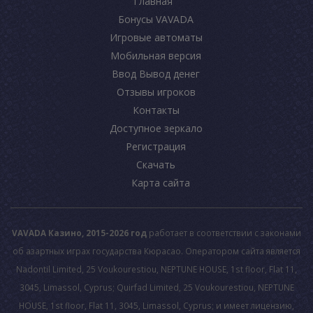
Главная
Бонусы VAVADA
Игровые автоматы
Мобильная версия
Ввод Вывод денег
Отзывы игроков
Контакты
Доступное зеркало
Регистрация
Скачать
Карта сайта
VAVADA Казино, 2015-2026 год
работает в соответствии с законами
об азартных играх государства Кюрасао. Оператором сайта является
Nadontil Limited, 25 Voukourestiou, NEPTUNE HOUSE, 1st floor, Flat 11,
3045, Limassol, Cyprus; Quirfad Limited, 25 Voukourestiou, NEPTUNE
HOUSE, 1st floor, Flat 11, 3045, Limassol, Cyprus; и имеет лицензию,