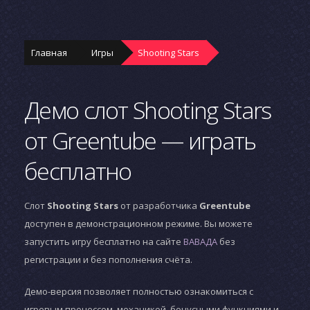
Главная
Игры
Shooting Stars
Демо слот Shooting Stars
от Greentube — играть
бесплатно
Слот
Shooting Stars
от разработчика
Greentube
доступен в демонстрационном режиме. Вы можете
запустить игру бесплатно на сайте
ВАВАДА
без
регистрации и без пополнения счёта.
Демо-версия позволяет полностью ознакомиться с
игровым процессом, механикой, бонусными функциями и