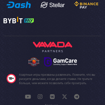
Азартные игры призваны развлекать. Помните, что вы
рискуете деньгами, когда делаете ставки. Не тратьте
больше, чем можете позволить себе проиграть.