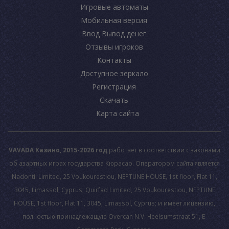
Игровые автоматы
Мобильная версия
Ввод Вывод денег
Отзывы игроков
Контакты
Доступное зеркало
Регистрация
Скачать
Карта сайта
VAVADA Казино, 2015-2026 год
работает в соответствии с законами
об азартных играх государства Кюрасао. Оператором сайта является
Nadontil Limited, 25 Voukourestiou, NEPTUNE HOUSE, 1st floor, Flat 11,
3045, Limassol, Cyprus; Quirfad Limited, 25 Voukourestiou, NEPTUNE
HOUSE, 1st floor, Flat 11, 3045, Limassol, Cyprus; и имеет лицензию,
полностью принадлежащую Overcan N.V. Heelsumstraat 51, E-