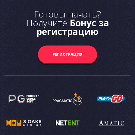
Готовы начать?
Получите
Бонус за
регистрацию
РЕГИСТРАЦИЯ