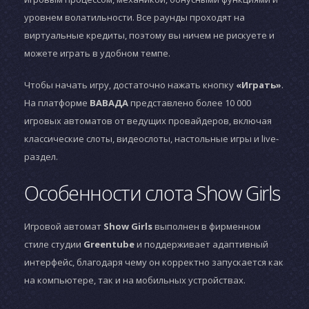
уровнем волатильности. Все раунды проходят на
виртуальные кредиты, поэтому вы ничем не рискуете и
можете играть в удобном темпе.
Чтобы начать игру, достаточно нажать кнопку
«Играть»
.
На платформе
ВАВАДА
представлено более 10 000
игровых автоматов от ведущих провайдеров, включая
классические слоты, видеослоты, настольные игры и live-
раздел.
Особенности слота Show Girls
Игровой автомат
Show Girls
выполнен в фирменном
стиле студии
Greentube
и поддерживает адаптивный
интерфейс, благодаря чему он корректно запускается как
на компьютере, так и на мобильных устройствах.